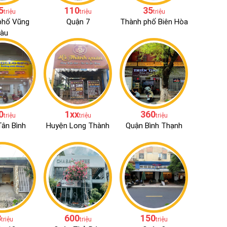
5
110
35
triệu
triệu
triệu
phố Vũng
Quận 7
Thành phố Biên Hòa
àu
0
1xx
360
triệu
triệu
triệu
ân Bình
Huyện Long Thành
Quận Bình Thạnh
3
600
150
triệu
triệu
triệu