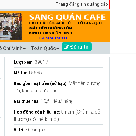
Trang đăng tin quảng cáo sang nhượng số 1 Tại
Đăng tin
ồ Chí Minh
Toàn Quốc
39017
Lượt xem:
15535
Mã tin:
Mặt tiền đường
Bao gồm mặt tiền (nở hậu):
lớn, khu dân cư đông
10,5 triệu/tháng
Giá thuê nhà:
5 năm (Chủ nhà dễ
Hợp đồng còn hiệu lực:
thương có thể kí mới)
Đường lớn
Vị trí: