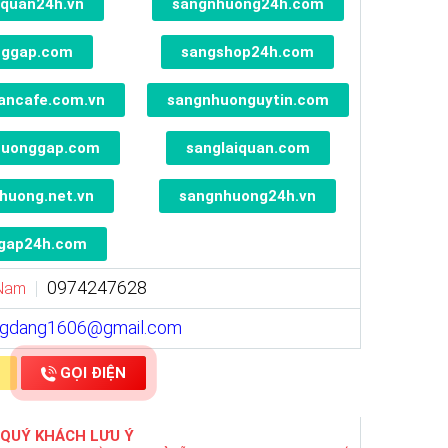
quan24h.vn
sangnhuong24h.com
nggap.com
sangshop24h.com
ancafe.com.vn
sangnhuonguytin.com
huonggap.com
sanglaiquan.com
huong.net.vn
sangnhuong24h.vn
gap24h.com
0974247628
 Nam
ngdang1606@gmail.com
GỌI ĐIỆN
 QUÝ KHÁCH LƯU Ý