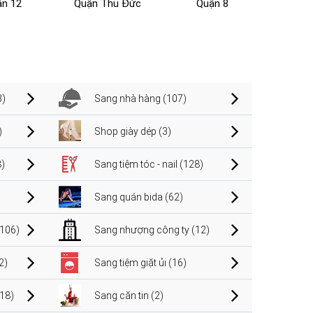
n 12
Quận Thủ Đức
Quận 8
3)
Sang nhà hàng (107)
)
Shop giày dép (3)
)
Sang tiệm tóc - nail (128)
Sang quán bida (62)
106)
Sang nhượng công ty (12)
2)
Sang tiệm giặt ủi (16)
(18)
Sang căn tin (2)