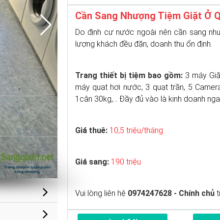
Cần Sang Nhượng Tiệm Giặt Ở 
Do định cư nước ngoài nên cần sang nhượ
lượng khách đều đặn, doanh thu ổn định.
Trang thiết bị tiệm bao gồm:
3 máy Giặt
máy quạt hơi nước, 3 quạt trần, 5 Camera,
1cân 30kg,... Đầy đủ vào là kinh doanh ng
Giá thuê:
10,5 triệu/tháng
Giá sang:
190 triệu
Vui lòng liên hệ
0974247628 - Chính chủ
t