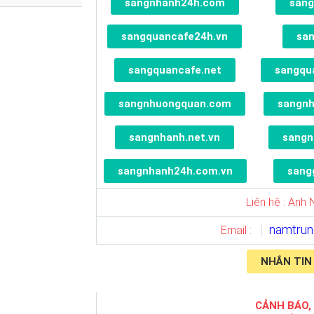
sangnhanh24h.com
sang
sangquancafe24h.vn
sa
sangquancafe.net
sangqu
sangnhuongquan.com
sangn
sangnhanh.net.vn
sangn
sangnhanh24h.com.vn
sang
Liên hệ : Anh
namtru
Email :
NHẮN TIN
CẢNH BÁO,