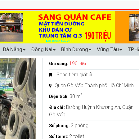
Đà Nẵng
Đồng Nai
Bình Dương
Vũng Tàu
TP.H
190
Giá sang:
triệu
Sang tiệm giặt ủi
Quận Gò Vấp Thành phố Hồ Chí Minh
2
30 m
Diện tích:
Đường Huỳnh Khương An, Quận
Địa chỉ:
Gò Vấp
2 phòng
Số phòng:
2 toilet
Số toilet: