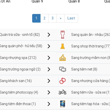
ã Dĩ An
Quận 9
Quận 8
Quậ
1
2
3
»
Last
Quán trà sữa - sinh tố (82)
Sang quán ăn - nhậu (26
Sang quán phở - hủ tiếu (58)
Sang shop thời trang (77
Sang nhượng spa (212)
Sang trường mầm non (8
Sang trường ngoại ngữ (2)
Sang tiệm net (8)
Sang khách sạn (16)
Sang nhượng cửa hàng (
Sang tiệm photocopy (4)
Sang tiệm rửa - sửa xe (1
Sang tiệm điện thoại (1)
Sang tiệm tạp hóa - sữa 