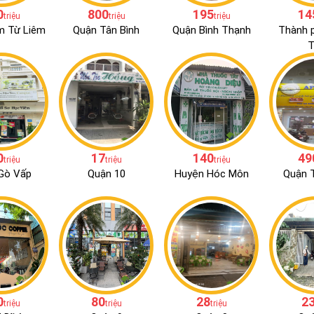
0
800
195
14
triệu
triệu
triệu
m Từ Liêm
Quận Tân Bình
Quận Bình Thạnh
Thành 
T
0
17
140
49
triệu
triệu
triệu
Gò Vấp
Quận 10
Huyện Hóc Môn
Quận T
0
80
28
2
triệu
triệu
triệu