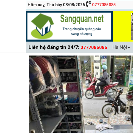
Hôm nay, Thứ bảy 08/08/2026
0777085085
Liên hệ đăng tin 24/7:
Hà Nội
0777085085