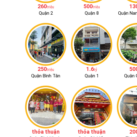
260
500
13
triệu
triệu
Quận 2
Quận 8
Quận Na
250
1.6
50
triệu
tỷ
Quận Bình Tân
Quận 1
Quận 
thỏa thuận
thỏa thuận
20