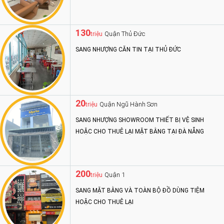
130
Quận Thủ Đức
triệu
SANG NHƯỢNG CĂN TIN TẠI THỦ ĐỨC
20
Quận Ngũ Hành Sơn
triệu
SANG NHƯỢNG SHOWROOM THIẾT BỊ VỆ SINH
HOẶC CHO THUÊ LẠI MẶT BẰNG TẠI ĐÀ NẴNG
200
Quận 1
triệu
SANG MẶT BẰNG VÀ TOÀN BỘ ĐỒ DÙNG TIỆM
HOẶC CHO THUÊ LẠI