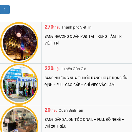
1
270
Thành phố Việt Trì
triệu
SANG NHƯỢNG QUÁN PUB TẠI TRUNG TÂM TP.
VIỆT TRÌ
220
Huyện Cần Giờ
triệu
SANG NHƯỢNG NHÀ THUỐC ĐANG HOẠT ĐỘNG ỔN
ĐỊNH – FULL CAO CẤP – CHỈ VIỆC VÀO LÀM
20
Quận Bình Tân
triệu
SANG GẤP SALON TÓC & NAIL – FULL ĐỒ NGHỀ –
CHỈ 20 TRIỆU