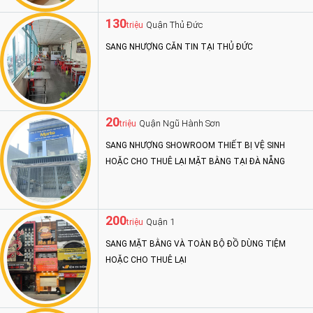
130
Quận Thủ Đức
triệu
SANG NHƯỢNG CĂN TIN TẠI THỦ ĐỨC
20
Quận Ngũ Hành Sơn
triệu
SANG NHƯỢNG SHOWROOM THIẾT BỊ VỆ SINH
HOẶC CHO THUÊ LẠI MẶT BẰNG TẠI ĐÀ NẴNG
200
Quận 1
triệu
SANG MẶT BẰNG VÀ TOÀN BỘ ĐỒ DÙNG TIỆM
HOẶC CHO THUÊ LẠI