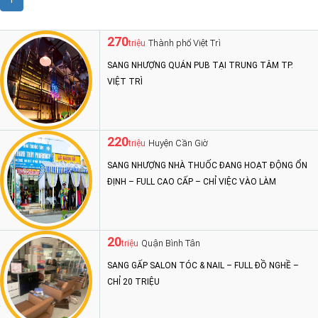
1
270
Thành phố Việt Trì
triệu
SANG NHƯỢNG QUÁN PUB TẠI TRUNG TÂM TP.
VIỆT TRÌ
220
Huyện Cần Giờ
triệu
SANG NHƯỢNG NHÀ THUỐC ĐANG HOẠT ĐỘNG ỔN
ĐỊNH – FULL CAO CẤP – CHỈ VIỆC VÀO LÀM
20
Quận Bình Tân
triệu
SANG GẤP SALON TÓC & NAIL – FULL ĐỒ NGHỀ –
CHỈ 20 TRIỆU