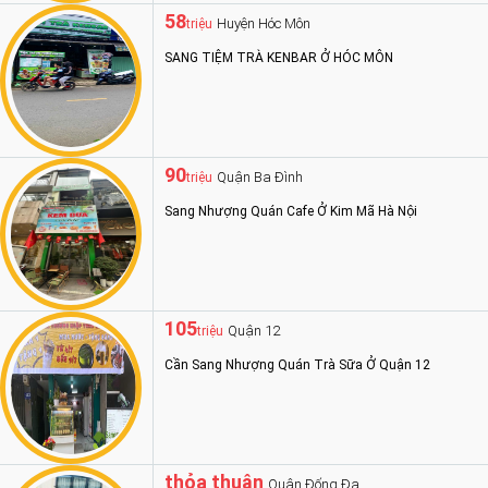
58
Huyện Hóc Môn
triệu
SANG TIỆM TRÀ KENBAR Ở HÓC MÔN
90
Quận Ba Đình
triệu
Sang Nhượng Quán Cafe Ở Kim Mã Hà Nội
105
Quận 12
triệu
Cần Sang Nhượng Quán Trà Sữa Ở Quận 12
thỏa thuận
Quận Đống Đa