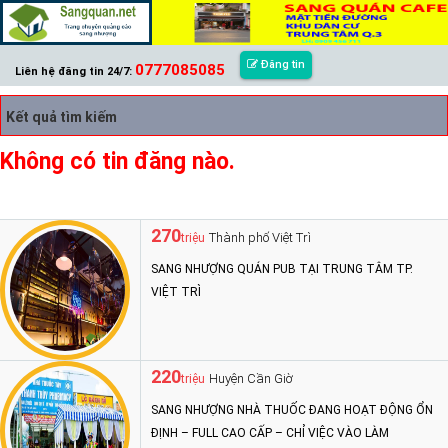
Đăng tin
0777085085
Liên hệ đăng tin 24/7:
Kết quả tìm kiếm
Không có tin đăng nào.
270
Thành phố Việt Trì
triệu
SANG NHƯỢNG QUÁN PUB TẠI TRUNG TÂM TP.
VIỆT TRÌ
220
Huyện Cần Giờ
triệu
SANG NHƯỢNG NHÀ THUỐC ĐANG HOẠT ĐỘNG ỔN
ĐỊNH – FULL CAO CẤP – CHỈ VIỆC VÀO LÀM