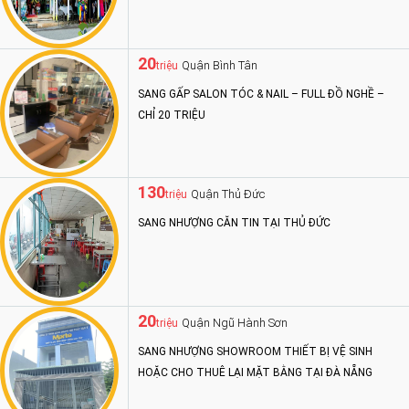
20
Quận Bình Tân
triệu
SANG GẤP SALON TÓC & NAIL – FULL ĐỒ NGHỀ –
CHỈ 20 TRIỆU
130
Quận Thủ Đức
triệu
SANG NHƯỢNG CĂN TIN TẠI THỦ ĐỨC
20
Quận Ngũ Hành Sơn
triệu
SANG NHƯỢNG SHOWROOM THIẾT BỊ VỆ SINH
HOẶC CHO THUÊ LẠI MẶT BẰNG TẠI ĐÀ NẴNG