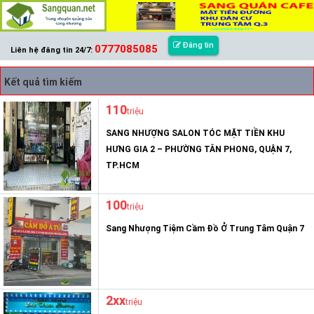
Đăng tin
0777085085
Liên hệ đăng tin 24/7:
Kết quả tìm kiếm
110
triệu
SANG NHƯỢNG SALON TÓC MẶT TIỀN KHU
HƯNG GIA 2 – PHƯỜNG TÂN PHONG, QUẬN 7,
TP.HCM
100
triệu
Sang Nhượng Tiệm Cầm Đồ Ở Trung Tâm Quận 7
2xx
triệu