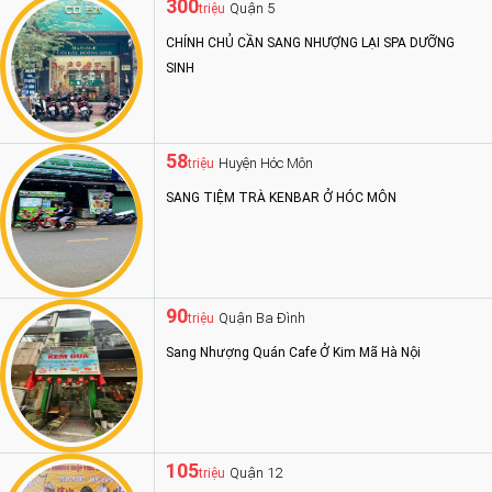
300
Quận 5
triệu
CHÍNH CHỦ CẦN SANG NHƯỢNG LẠI SPA DƯỠNG
SINH
58
Huyện Hóc Môn
triệu
SANG TIỆM TRÀ KENBAR Ở HÓC MÔN
90
Quận Ba Đình
triệu
Sang Nhượng Quán Cafe Ở Kim Mã Hà Nội
105
Quận 12
triệu