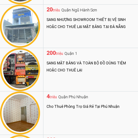
20
Quận Ngũ Hành Sơn
triệu
SANG NHƯỢNG SHOWROOM THIẾT BỊ VỆ SINH
HOẶC CHO THUÊ LẠI MẶT BẰNG TẠI ĐÀ NẴNG
200
Quận 1
triệu
SANG MẶT BẰNG VÀ TOÀN BỘ ĐỒ DÙNG TIỆM
HOẶC CHO THUÊ LẠI
4
Quận Phú Nhuận
triệu
Cho Thuê Phòng Trọ Giá Rẻ Tại Phú Nhuận