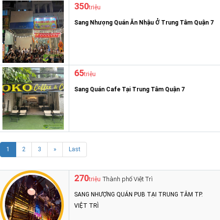
350
triệu
Sang Nhượng Quán Ăn Nhậu Ở Trung Tâm Quận 7
65
triệu
Sang Quán Cafe Tại Trung Tâm Quận 7
1
2
3
»
Last
270
Thành phố Việt Trì
triệu
SANG NHƯỢNG QUÁN PUB TẠI TRUNG TÂM TP.
VIỆT TRÌ