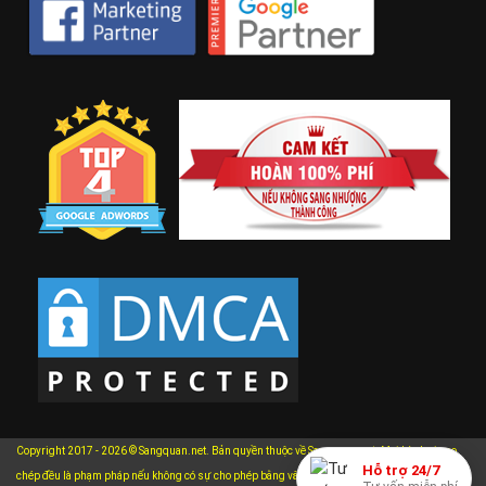
Copyright 2017 - 2026 © Sangquan.net. Bản quyền thuộc về Sangquan.net. Mọi hành vi sao
Hỗ trợ 24/7
xem chi
chép đều là phạm pháp nếu không có sự cho phép bằng văn bản của chúng tôi.