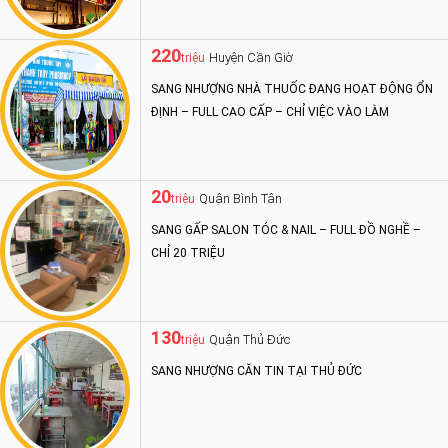
220
Huyện Cần Giờ
triệu
SANG NHƯỢNG NHÀ THUỐC ĐANG HOẠT ĐỘNG ỔN
ĐỊNH – FULL CAO CẤP – CHỈ VIỆC VÀO LÀM
20
Quận Bình Tân
triệu
SANG GẤP SALON TÓC & NAIL – FULL ĐỒ NGHỀ –
CHỈ 20 TRIỆU
130
Quận Thủ Đức
triệu
SANG NHƯỢNG CĂN TIN TẠI THỦ ĐỨC