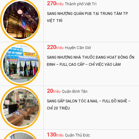
270
Thành phố Việt Trì
triệu
SANG NHƯỢNG QUÁN PUB TẠI TRUNG TÂM TP.
VIỆT TRÌ
220
Huyện Cần Giờ
triệu
SANG NHƯỢNG NHÀ THUỐC ĐANG HOẠT ĐỘNG ỔN
ĐỊNH – FULL CAO CẤP – CHỈ VIỆC VÀO LÀM
20
Quận Bình Tân
triệu
SANG GẤP SALON TÓC & NAIL – FULL ĐỒ NGHỀ –
CHỈ 20 TRIỆU
130
Quận Thủ Đức
triệu