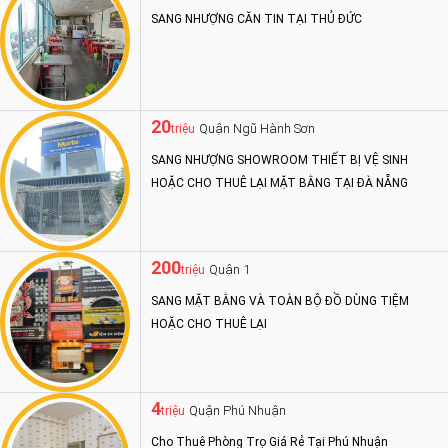
SANG NHƯỢNG CĂN TIN TẠI THỦ ĐỨC
20
Quận Ngũ Hành Sơn
triệu
SANG NHƯỢNG SHOWROOM THIẾT BỊ VỆ SINH
HOẶC CHO THUÊ LẠI MẶT BẰNG TẠI ĐÀ NẴNG
200
Quận 1
triệu
SANG MẶT BẰNG VÀ TOÀN BỘ ĐỒ DÙNG TIỆM
HOẶC CHO THUÊ LẠI
4
Quận Phú Nhuận
triệu
Cho Thuê Phòng Trọ Giá Rẻ Tại Phú Nhuận