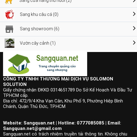
Sang cửa hàng thú nuôi (2)
Sang khu câu cá (0)
Sang showroom (6)
Vườn cây cảnh (1)
CÔNG TY TNHH THƯƠNG MẠI DỊCH VỤ SOLOMON
SOLUTION
Giấy chứng nhận ĐKKD 0314651789 Do Sở Kế Hoạch Và Đầu Tư
TP.HCM cấp.
Địa chỉ: 472/9/4 Kha Vạn Cân, Khu Phố 9, Phường Hiệp Bình
Chánh, Quận Thủ Đức, TP.HCM
Website: Sangquan.net | Hotline: 0777085085 | Email:
Sangquan.net@gmail.com
Sangquan.net có trách nhiệm truyền tải thông tin. Không chịu