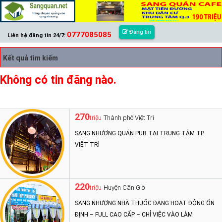
Đăng tin
0777085085
Liên hệ đăng tin 24/7:
Kết quả tìm kiếm
Không có tin đăng nào.
270
Thành phố Việt Trì
triệu
SANG NHƯỢNG QUÁN PUB TẠI TRUNG TÂM TP.
VIỆT TRÌ
220
Huyện Cần Giờ
triệu
SANG NHƯỢNG NHÀ THUỐC ĐANG HOẠT ĐỘNG ỔN
ĐỊNH – FULL CAO CẤP – CHỈ VIỆC VÀO LÀM