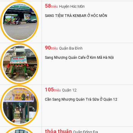
58
Huyện Hóc Môn
triệu
SANG TIỆM TRÀ KENBAR Ở HÓC MÔN
90
Quận Ba Đình
triệu
Sang Nhượng Quán Cafe Ở Kim Mã Hà Nội
105
Quận 12
triệu
Cần Sang Nhượng Quán Trà Sữa Ở Quận 12
thỏa thuận
Quận Đống Đa