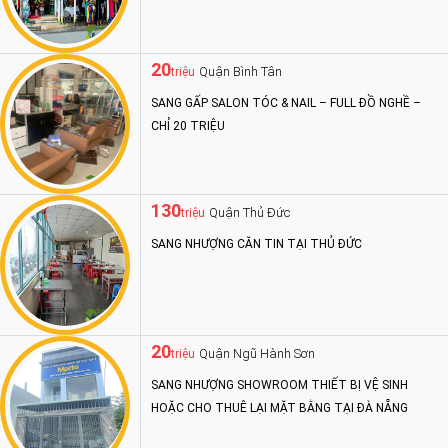
20
Quận Bình Tân
triệu
SANG GẤP SALON TÓC & NAIL – FULL ĐỒ NGHỀ –
CHỈ 20 TRIỆU
130
Quận Thủ Đức
triệu
SANG NHƯỢNG CĂN TIN TẠI THỦ ĐỨC
20
Quận Ngũ Hành Sơn
triệu
SANG NHƯỢNG SHOWROOM THIẾT BỊ VỆ SINH
HOẶC CHO THUÊ LẠI MẶT BẰNG TẠI ĐÀ NẴNG