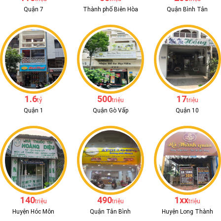
Quận 7
Thành phố Biên Hòa
Quận Bình Tân
1.6
500
17
tỷ
triệu
triệu
Quận 1
Quận Gò Vấp
Quận 10
140
490
1xx
triệu
triệu
triệu
Huyện Hóc Môn
Quận Tân Bình
Huyện Long Thành