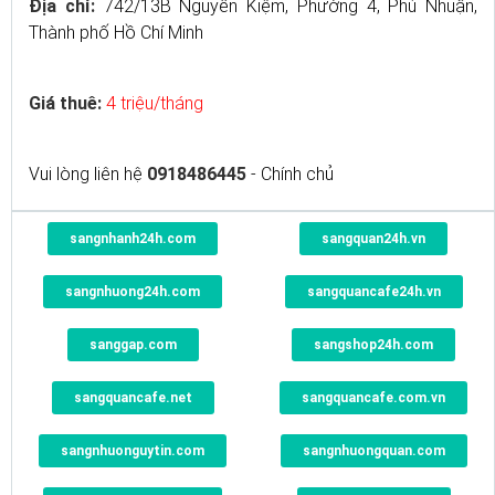
Địa chỉ:
742/13B Nguyễn Kiệm, Phường 4, Phú Nhuận,
Thành phố Hồ Chí Minh
Giá thuê:
4 triệu/tháng
Vui lòng liên hệ
0918486445
- Chính chủ
sangnhanh24h.com
sangquan24h.vn
sangnhuong24h.com
sangquancafe24h.vn
sanggap.com
sangshop24h.com
sangquancafe.net
sangquancafe.com.vn
sangnhuonguytin.com
sangnhuongquan.com