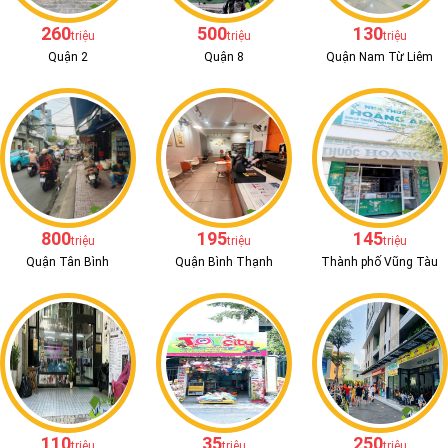
260
500
130
triệu
triệu
triệu
Quận 2
Quận 8
Quận Nam Từ Liêm
800
195
145
triệu
triệu
triệu
Quận Tân Bình
Quận Bình Thạnh
Thành phố Vũng Tàu
110
35
250
triệu
triệu
triệu