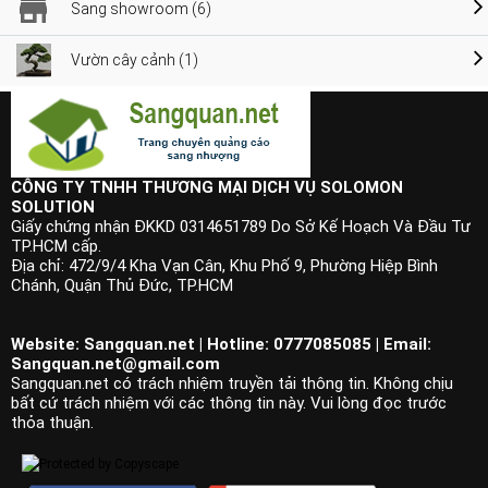
Sang showroom (6)
Vườn cây cảnh (1)
CÔNG TY TNHH THƯƠNG MẠI DỊCH VỤ SOLOMON
SOLUTION
Giấy chứng nhận ĐKKD 0314651789 Do Sở Kế Hoạch Và Đầu Tư
TP.HCM cấp.
Địa chỉ: 472/9/4 Kha Vạn Cân, Khu Phố 9, Phường Hiệp Bình
Chánh, Quận Thủ Đức, TP.HCM
Website: Sangquan.net | Hotline: 0777085085 | Email:
Sangquan.net@gmail.com
Sangquan.net có trách nhiệm truyền tải thông tin. Không chịu
bất cứ trách nhiệm với các thông tin này. Vui lòng đọc trước
thỏa thuận.