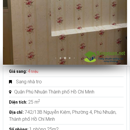
4
Giá sang:
triệu
Sang nhà trọ
Quận Phú Nhuận Thành phố Hồ Chí Minh
2
25 m
Diện tích:
742/13B Nguyễn Kiệm, Phường 4, Phú Nhuận,
Địa chỉ:
Thành phố Hồ Chí Minh
1 phòng 25m2
Số phòng: