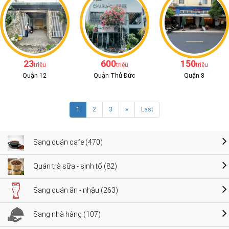
23
600
150
triệu
triệu
triệu
Quận 12
Quận Thủ Đức
Quận 8
1
2
3
»
Last
Sang quán cafe (470)
Quán trà sữa - sinh tố (82)
Sang quán ăn - nhậu (263)
Sang nhà hàng (107)