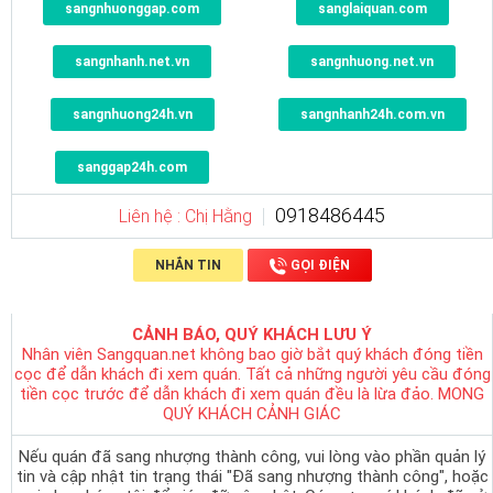
sangnhuonggap.com
sanglaiquan.com
sangnhanh.net.vn
sangnhuong.net.vn
sangnhuong24h.vn
sangnhanh24h.com.vn
sanggap24h.com
0918486445
Liên hệ : Chị Hằng
NHẮN TIN
GỌI ĐIỆN
CẢNH BÁO, QUÝ KHÁCH LƯU Ý
Nhân viên Sangquan.net không bao giờ bắt quý khách đóng tiền
cọc để dẫn khách đi xem quán. Tất cả những người yêu cầu đóng
tiền cọc trước để dẫn khách đi xem quán đều là lừa đảo. MONG
QUÝ KHÁCH CẢNH GIÁC
Nếu quán đã sang nhượng thành công, vui lòng vào phần quản lý
tin và cập nhật tin trạng thái "Đã sang nhượng thành công", hoặc