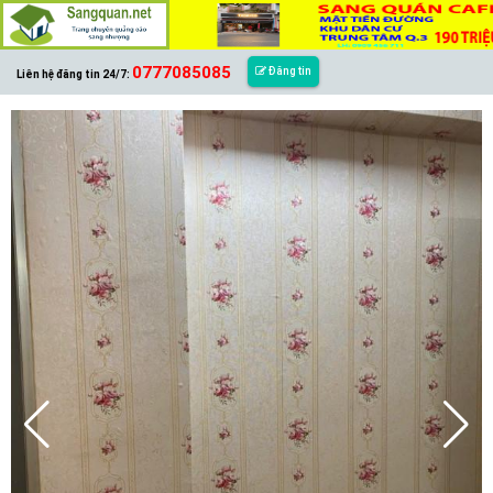
0777085085
Đăng tin
Liên hệ đăng tin 24/7: