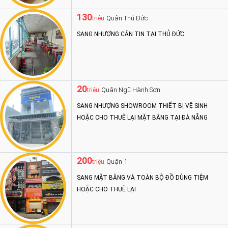
130
Quận Thủ Đức
triệu
SANG NHƯỢNG CĂN TIN TẠI THỦ ĐỨC
20
Quận Ngũ Hành Sơn
triệu
SANG NHƯỢNG SHOWROOM THIẾT BỊ VỆ SINH
HOẶC CHO THUÊ LẠI MẶT BẰNG TẠI ĐÀ NẴNG
200
Quận 1
triệu
SANG MẶT BẰNG VÀ TOÀN BỘ ĐỒ DÙNG TIỆM
HOẶC CHO THUÊ LẠI