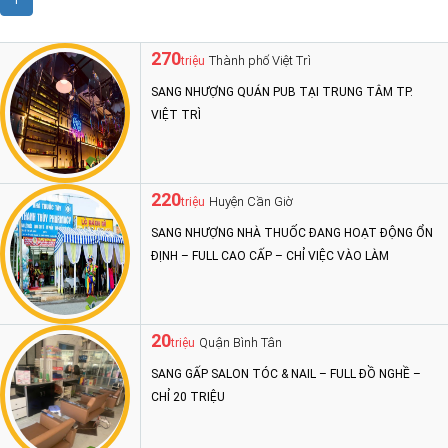
1
270
Thành phố Việt Trì
triệu
SANG NHƯỢNG QUÁN PUB TẠI TRUNG TÂM TP.
VIỆT TRÌ
220
Huyện Cần Giờ
triệu
SANG NHƯỢNG NHÀ THUỐC ĐANG HOẠT ĐỘNG ỔN
ĐỊNH – FULL CAO CẤP – CHỈ VIỆC VÀO LÀM
20
Quận Bình Tân
triệu
SANG GẤP SALON TÓC & NAIL – FULL ĐỒ NGHỀ –
CHỈ 20 TRIỆU