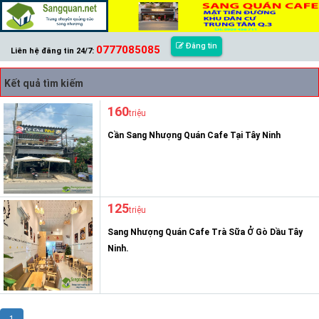
Đăng tin
0777085085
Liên hệ đăng tin 24/7:
Kết quả tìm kiếm
160
triệu
Cần Sang Nhượng Quán Cafe Tại Tây Ninh
125
triệu
Sang Nhượng Quán Cafe Trà Sữa Ở Gò Dầu Tây
Ninh.