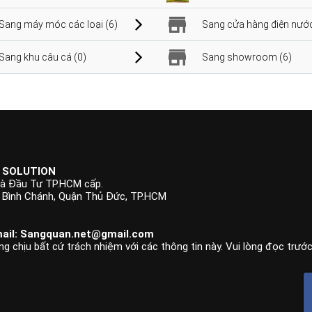
Sang máy móc các loại (6)
Sang cửa hàng điện nước
Sang khu câu cá (0)
Sang showroom (6)
 SOLUTION
à Đầu Tư TP.HCM cấp.
p Bình Chánh, Quận Thủ Đức, TP.HCM
ail:
Sangquan.net@gmail.com
ng chịu bất cứ trách nhiệm với các thông tin này. Vui lòng đọc trướ