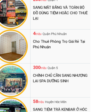
triệu
SANG MẶT BẰNG VÀ TOÀN BỘ
ĐỒ DÙNG TIỆM HOẶC CHO THUÊ
LẠI
4
Quận Phú Nhuận
triệu
Cho Thuê Phòng Trọ Giá Rẻ Tại
Phú Nhuận
300
Quận 5
triệu
CHÍNH CHỦ CẦN SANG NHƯỢNG
LẠI SPA DƯỠNG SINH
58
Huyện Hóc Môn
triệu
SANG TIỆM TRÀ KENBAR Ở HÓC