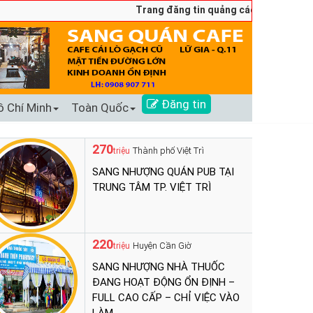
Trang đăng tin quảng cáo sang nhượng số 
Đăng tin
ồ Chí Minh
Toàn Quốc
270
Thành phố Việt Trì
triệu
SANG NHƯỢNG QUÁN PUB TẠI
TRUNG TÂM TP. VIỆT TRÌ
220
Huyện Cần Giờ
triệu
SANG NHƯỢNG NHÀ THUỐC
ĐANG HOẠT ĐỘNG ỔN ĐỊNH –
FULL CAO CẤP – CHỈ VIỆC VÀO