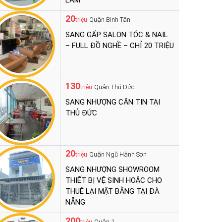
LÀM
20
Quận Bình Tân
triệu
SANG GẤP SALON TÓC & NAIL
– FULL ĐỒ NGHỀ – CHỈ 20 TRIỆU
130
Quận Thủ Đức
triệu
SANG NHƯỢNG CĂN TIN TẠI
THỦ ĐỨC
20
Quận Ngũ Hành Sơn
triệu
SANG NHƯỢNG SHOWROOM
THIẾT BỊ VỆ SINH HOẶC CHO
THUÊ LẠI MẶT BẰNG TẠI ĐÀ
NẴNG
200
Quận 1