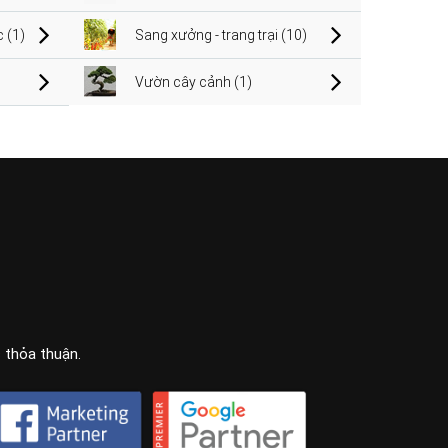
 (1)
Sang xưởng - trang trại (10)
Vườn cây cảnh (1)
c thỏa thuận.