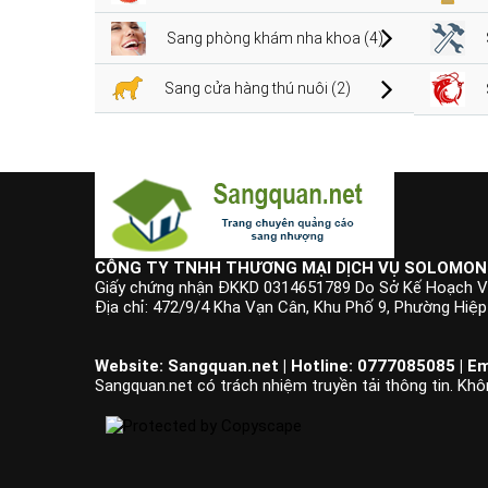
Sang phòng khám nha khoa (4)
Sang cửa hàng thú nuôi (2)
CÔNG TY TNHH THƯƠNG MẠI DỊCH VỤ SOLOMON
Giấy chứng nhận ĐKKD 0314651789 Do Sở Kế Hoạch V
Địa chỉ: 472/9/4 Kha Vạn Cân, Khu Phố 9, Phường Hiệ
Website: Sangquan.net | Hotline: 0777085085 | Em
Sangquan.net có trách nhiệm truyền tải thông tin. Khô