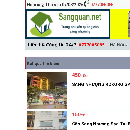
Hôm nay, Thứ sáu 07/08/2026
0777085085
Liên hệ đăng tin 24/7:
Hà Nội
0777085085
Kết quả tìm kiếm
450
triệu
SANG NHƯỢNG KOKORO SPA 
150
triệu
Cần Sang Nhượng Spa Tại B