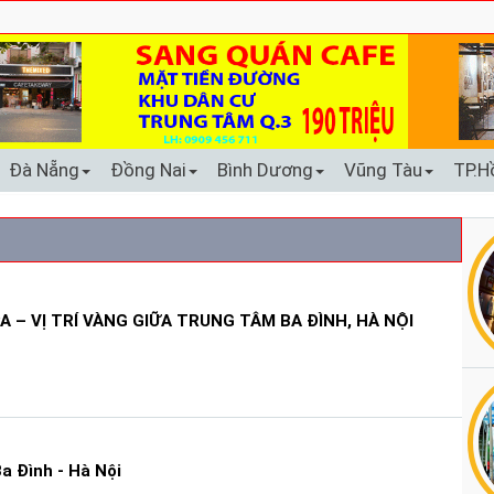
Đà Nẵng
Đồng Nai
Bình Dương
Vũng Tàu
TP.H
– VỊ TRÍ VÀNG GIỮA TRUNG TÂM BA ĐÌNH, HÀ NỘI
a Đình - Hà Nội