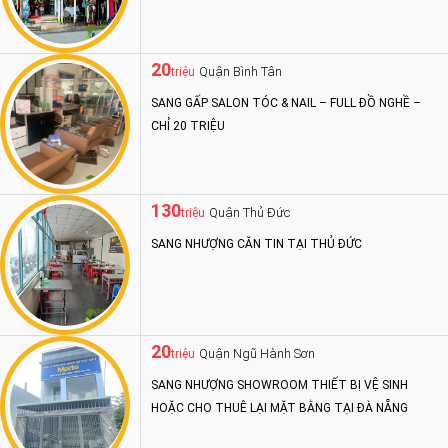
20
Quận Bình Tân
triệu
SANG GẤP SALON TÓC & NAIL – FULL ĐỒ NGHỀ –
CHỈ 20 TRIỆU
130
Quận Thủ Đức
triệu
SANG NHƯỢNG CĂN TIN TẠI THỦ ĐỨC
20
Quận Ngũ Hành Sơn
triệu
SANG NHƯỢNG SHOWROOM THIẾT BỊ VỆ SINH
HOẶC CHO THUÊ LẠI MẶT BẰNG TẠI ĐÀ NẴNG