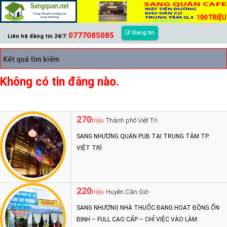
Đăng tin
0777085085
Liên hệ đăng tin 24/7:
Kết quả tìm kiếm
Không có tin đăng nào.
270
Thành phố Việt Trì
triệu
SANG NHƯỢNG QUÁN PUB TẠI TRUNG TÂM TP.
VIỆT TRÌ
220
Huyện Cần Giờ
triệu
SANG NHƯỢNG NHÀ THUỐC ĐANG HOẠT ĐỘNG ỔN
ĐỊNH – FULL CAO CẤP – CHỈ VIỆC VÀO LÀM