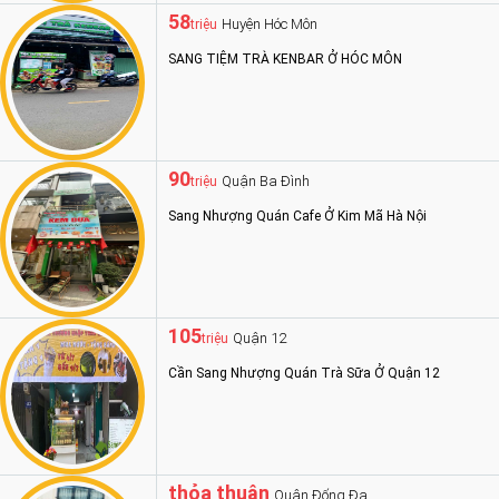
58
Huyện Hóc Môn
triệu
SANG TIỆM TRÀ KENBAR Ở HÓC MÔN
90
Quận Ba Đình
triệu
Sang Nhượng Quán Cafe Ở Kim Mã Hà Nội
105
Quận 12
triệu
Cần Sang Nhượng Quán Trà Sữa Ở Quận 12
thỏa thuận
Quận Đống Đa