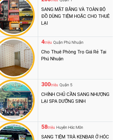
triệu
SANG MẶT BẰNG VÀ TOÀN BỘ
ĐỒ DÙNG TIỆM HOẶC CHO THUÊ
LẠI
4
Quận Phú Nhuận
triệu
Cho Thuê Phòng Trọ Giá Rẻ Tại
Phú Nhuận
300
Quận 5
triệu
CHÍNH CHỦ CẦN SANG NHƯỢNG
LẠI SPA DƯỠNG SINH
58
Huyện Hóc Môn
triệu
SANG TIỆM TRÀ KENBAR Ở HÓC