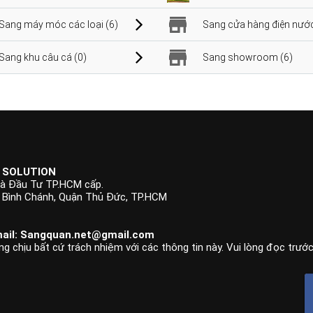
Sang máy móc các loại (6)
Sang cửa hàng điện nước
Sang khu câu cá (0)
Sang showroom (6)
 SOLUTION
à Đầu Tư TP.HCM cấp.
p Bình Chánh, Quận Thủ Đức, TP.HCM
ail:
Sangquan.net@gmail.com
ng chịu bất cứ trách nhiệm với các thông tin này. Vui lòng đọc trướ