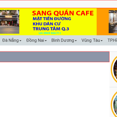
Đà Nẵng
Đồng Nai
Bình Dương
Vũng Tàu
TP.H