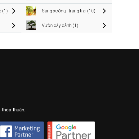
 (1)
Sang xưởng - trang trại (10)
Vườn cây cảnh (1)
c thỏa thuận.