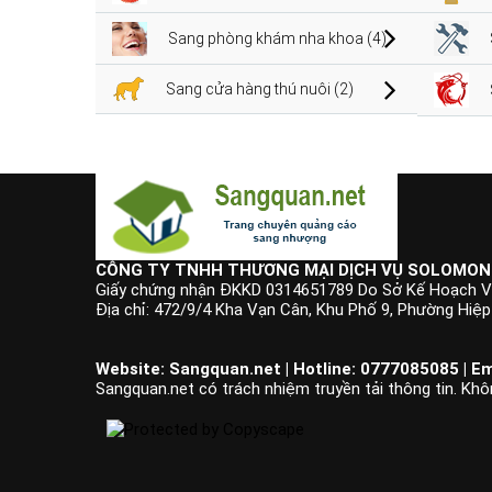
Sang phòng khám nha khoa (4)
Sang cửa hàng thú nuôi (2)
CÔNG TY TNHH THƯƠNG MẠI DỊCH VỤ SOLOMON
Giấy chứng nhận ĐKKD 0314651789 Do Sở Kế Hoạch V
Địa chỉ: 472/9/4 Kha Vạn Cân, Khu Phố 9, Phường Hiệ
Website: Sangquan.net | Hotline: 0777085085 | Em
Sangquan.net có trách nhiệm truyền tải thông tin. Khô