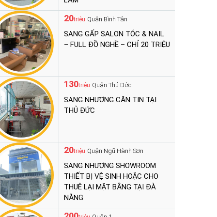
LÀM
20
Quận Bình Tân
triệu
SANG GẤP SALON TÓC & NAIL
– FULL ĐỒ NGHỀ – CHỈ 20 TRIỆU
130
Quận Thủ Đức
triệu
SANG NHƯỢNG CĂN TIN TẠI
THỦ ĐỨC
20
Quận Ngũ Hành Sơn
triệu
SANG NHƯỢNG SHOWROOM
THIẾT BỊ VỆ SINH HOẶC CHO
THUÊ LẠI MẶT BẰNG TẠI ĐÀ
NẴNG
200
Quận 1