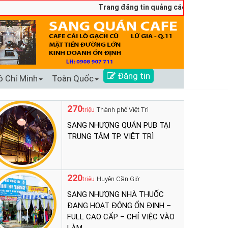
Trang đăng tin quảng cáo sang nhượng số 
Đăng tin
ồ Chí Minh
Toàn Quốc
270
Thành phố Việt Trì
triệu
SANG NHƯỢNG QUÁN PUB TẠI
TRUNG TÂM TP. VIỆT TRÌ
220
Huyện Cần Giờ
triệu
SANG NHƯỢNG NHÀ THUỐC
ĐANG HOẠT ĐỘNG ỔN ĐỊNH –
FULL CAO CẤP – CHỈ VIỆC VÀO