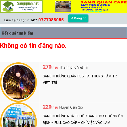
Đăng tin
0777085085
Liên hệ đăng tin 24/7:
Kết quả tìm kiếm
Không có tin đăng nào.
270
Thành phố Việt Trì
triệu
SANG NHƯỢNG QUÁN PUB TẠI TRUNG TÂM TP.
VIỆT TRÌ
220
Huyện Cần Giờ
triệu
SANG NHƯỢNG NHÀ THUỐC ĐANG HOẠT ĐỘNG ỔN
ĐỊNH – FULL CAO CẤP – CHỈ VIỆC VÀO LÀM