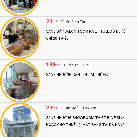
20
Quận Bình Tân
triệu
SANG GẤP SALON TÓC & NAIL – FULL ĐỒ NGHỀ –
CHỈ 20 TRIỆU
130
Quận Thủ Đức
triệu
SANG NHƯỢNG CĂN TIN TẠI THỦ ĐỨC
20
Quận Ngũ Hành Sơn
triệu
SANG NHƯỢNG SHOWROOM THIẾT BỊ VỆ SINH
HOẶC CHO THUÊ LẠI MẶT BẰNG TẠI ĐÀ NẴNG