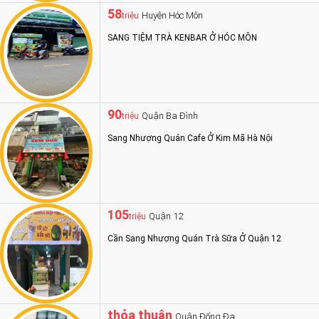
58
Huyện Hóc Môn
triệu
SANG TIỆM TRÀ KENBAR Ở HÓC MÔN
90
Quận Ba Đình
triệu
Sang Nhượng Quán Cafe Ở Kim Mã Hà Nội
105
Quận 12
triệu
Cần Sang Nhượng Quán Trà Sữa Ở Quận 12
thỏa thuận
Quận Đống Đa