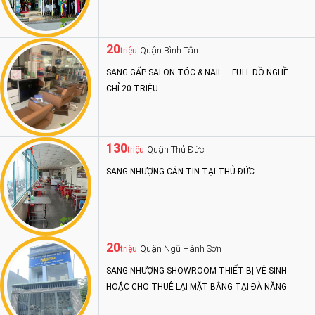
20
Quận Bình Tân
triệu
SANG GẤP SALON TÓC & NAIL – FULL ĐỒ NGHỀ –
CHỈ 20 TRIỆU
130
Quận Thủ Đức
triệu
SANG NHƯỢNG CĂN TIN TẠI THỦ ĐỨC
20
Quận Ngũ Hành Sơn
triệu
SANG NHƯỢNG SHOWROOM THIẾT BỊ VỆ SINH
HOẶC CHO THUÊ LẠI MẶT BẰNG TẠI ĐÀ NẴNG