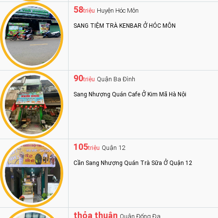
58
Huyện Hóc Môn
triệu
SANG TIỆM TRÀ KENBAR Ở HÓC MÔN
90
Quận Ba Đình
triệu
Sang Nhượng Quán Cafe Ở Kim Mã Hà Nội
105
Quận 12
triệu
Cần Sang Nhượng Quán Trà Sữa Ở Quận 12
thỏa thuận
Quận Đống Đa