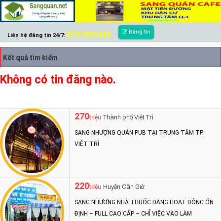
Đăng tin
0777085085
Liên hệ đăng tin 24/7:
Kết quả tìm kiếm
Không có tin đăng nào.
270
Thành phố Việt Trì
triệu
SANG NHƯỢNG QUÁN PUB TẠI TRUNG TÂM TP.
VIỆT TRÌ
220
Huyện Cần Giờ
triệu
SANG NHƯỢNG NHÀ THUỐC ĐANG HOẠT ĐỘNG ỔN
ĐỊNH – FULL CAO CẤP – CHỈ VIỆC VÀO LÀM