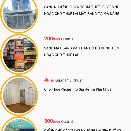
SANG NHƯỢNG SHOWROOM THIẾT BỊ VỆ SINH
HOẶC CHO THUÊ LẠI MẶT BẰNG TẠI ĐÀ NẴNG
200
Quận 1
triệu
SANG MẶT BẰNG VÀ TOÀN BỘ ĐỒ DÙNG TIỆM
HOẶC CHO THUÊ LẠI
4
Quận Phú Nhuận
triệu
Cho Thuê Phòng Trọ Giá Rẻ Tại Phú Nhuận
300
Quận 5
triệu
CHÍNH CHỦ CẦN SANG NHƯỢNG LẠI SPA DƯỠNG