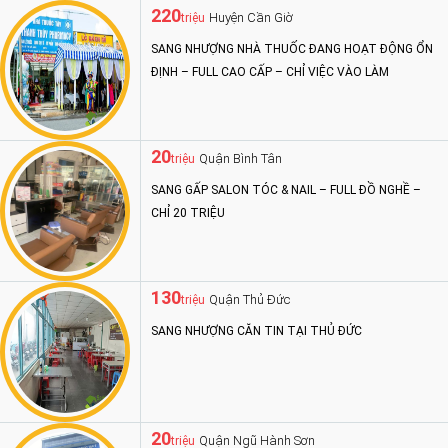
220
Huyện Cần Giờ
triệu
SANG NHƯỢNG NHÀ THUỐC ĐANG HOẠT ĐỘNG ỔN
ĐỊNH – FULL CAO CẤP – CHỈ VIỆC VÀO LÀM
20
Quận Bình Tân
triệu
SANG GẤP SALON TÓC & NAIL – FULL ĐỒ NGHỀ –
CHỈ 20 TRIỆU
130
Quận Thủ Đức
triệu
SANG NHƯỢNG CĂN TIN TẠI THỦ ĐỨC
20
Quận Ngũ Hành Sơn
triệu