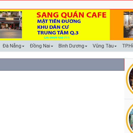
Đà Nẵng
Đồng Nai
Bình Dương
Vũng Tàu
TP.H