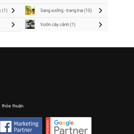
 (1)
Sang xưởng - trang trại (10)
Vườn cây cảnh (1)
c thỏa thuận.