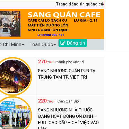
Trang đăng tin quảng cáo sang nhượng số 
Đăng tin
ồ Chí Minh
Toàn Quốc
270
Thành phố Việt Trì
triệu
SANG NHƯỢNG QUÁN PUB TẠI
TRUNG TÂM TP. VIỆT TRÌ
220
Huyện Cần Giờ
triệu
SANG NHƯỢNG NHÀ THUỐC
ĐANG HOẠT ĐỘNG ỔN ĐỊNH –
FULL CAO CẤP – CHỈ VIỆC VÀO