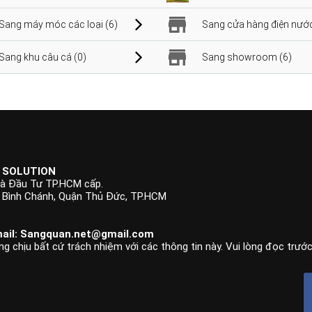
Sang máy móc các loại (6)
Sang cửa hàng điện nước
Sang khu câu cá (0)
Sang showroom (6)
 SOLUTION
à Đầu Tư TP.HCM cấp.
p Bình Chánh, Quận Thủ Đức, TP.HCM
ail:
Sangquan.net@gmail.com
ng chịu bất cứ trách nhiệm với các thông tin này. Vui lòng đọc trướ