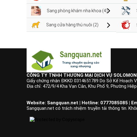
Sang phòng khám nha khoa (4)
Sang cửa hàng thú nuôi (2)
CÔNG TY TNHH THƯƠNG MẠI DỊCH VỤ SOLOMON
Giấy chứng nhận ĐKKD 0314651789 Do Sở Kế Hoạch V
Địa chỉ: 472/9/4 Kha Vạn Cân, Khu Phố 9, Phường Hiệ
Website: Sangquan.net | Hotline: 0777085085 | Em
Sangquan.net có trách nhiệm truyền tải thông tin. Khô