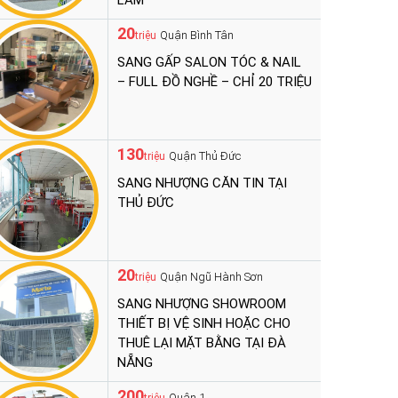
LÀM
20
Quận Bình Tân
triệu
SANG GẤP SALON TÓC & NAIL
– FULL ĐỒ NGHỀ – CHỈ 20 TRIỆU
130
Quận Thủ Đức
triệu
SANG NHƯỢNG CĂN TIN TẠI
THỦ ĐỨC
20
Quận Ngũ Hành Sơn
triệu
SANG NHƯỢNG SHOWROOM
THIẾT BỊ VỆ SINH HOẶC CHO
THUÊ LẠI MẶT BẰNG TẠI ĐÀ
NẴNG
200
Quận 1