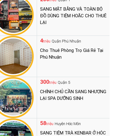
triệu
SANG MẶT BẰNG VÀ TOÀN BỘ
ĐỒ DÙNG TIỆM HOẶC CHO THUÊ
LẠI
4
Quận Phú Nhuận
triệu
Cho Thuê Phòng Trọ Giá Rẻ Tại
Phú Nhuận
300
Quận 5
triệu
CHÍNH CHỦ CẦN SANG NHƯỢNG
LẠI SPA DƯỠNG SINH
58
Huyện Hóc Môn
triệu
SANG TIỆM TRÀ KENBAR Ở HÓC