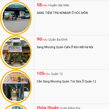
58
Huyện Hóc Môn
triệu
SANG TIỆM TRÀ KENBAR Ở HÓC MÔN
90
Quận Ba Đình
triệu
Sang Nhượng Quán Cafe Ở Kim Mã Hà Nội
105
Quận 12
triệu
Cần Sang Nhượng Quán Trà Sữa Ở Quận 12
thỏa thuận
Quận Đống Đa