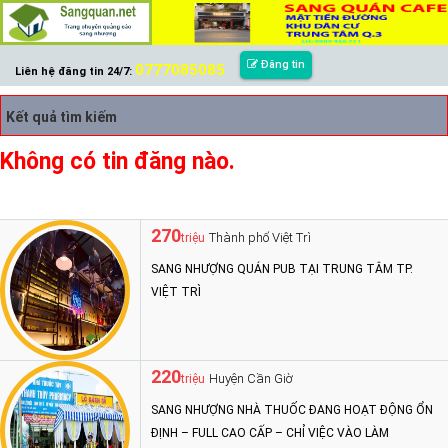
Đăng tin
0777085085
Liên hệ đăng tin 24/7:
Kết quả tìm kiếm
Không có tin đăng nào.
270
Thành phố Việt Trì
triệu
SANG NHƯỢNG QUÁN PUB TẠI TRUNG TÂM TP.
VIỆT TRÌ
220
Huyện Cần Giờ
triệu
SANG NHƯỢNG NHÀ THUỐC ĐANG HOẠT ĐỘNG ỔN
ĐỊNH – FULL CAO CẤP – CHỈ VIỆC VÀO LÀM