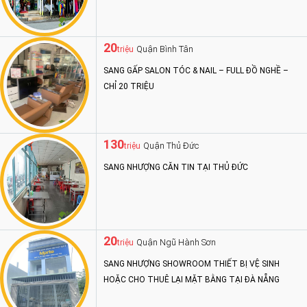
20
Quận Bình Tân
triệu
SANG GẤP SALON TÓC & NAIL – FULL ĐỒ NGHỀ –
CHỈ 20 TRIỆU
130
Quận Thủ Đức
triệu
SANG NHƯỢNG CĂN TIN TẠI THỦ ĐỨC
20
Quận Ngũ Hành Sơn
triệu
SANG NHƯỢNG SHOWROOM THIẾT BỊ VỆ SINH
HOẶC CHO THUÊ LẠI MẶT BẰNG TẠI ĐÀ NẴNG