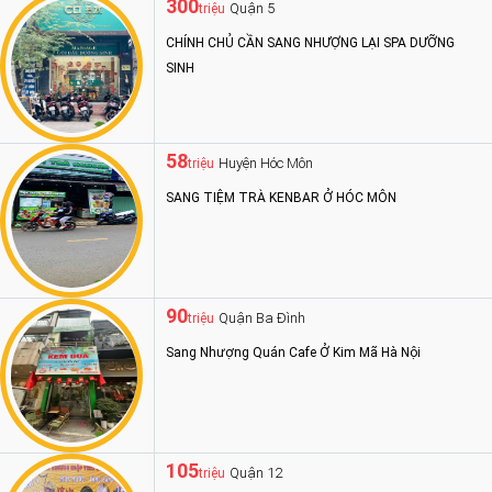
300
Quận 5
triệu
CHÍNH CHỦ CẦN SANG NHƯỢNG LẠI SPA DƯỠNG
SINH
58
Huyện Hóc Môn
triệu
SANG TIỆM TRÀ KENBAR Ở HÓC MÔN
90
Quận Ba Đình
triệu
Sang Nhượng Quán Cafe Ở Kim Mã Hà Nội
105
Quận 12
triệu