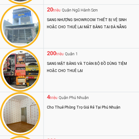
20
Quận Ngũ Hành Sơn
triệu
SANG NHƯỢNG SHOWROOM THIẾT BỊ VỆ SINH
HOẶC CHO THUÊ LẠI MẶT BẰNG TẠI ĐÀ NẴNG
200
Quận 1
triệu
SANG MẶT BẰNG VÀ TOÀN BỘ ĐỒ DÙNG TIỆM
HOẶC CHO THUÊ LẠI
4
Quận Phú Nhuận
triệu
Cho Thuê Phòng Trọ Giá Rẻ Tại Phú Nhuận