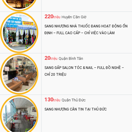
220
Huyện Cần Giờ
triệu
SANG NHƯỢNG NHÀ THUỐC ĐANG HOẠT ĐỘNG ỔN
ĐỊNH – FULL CAO CẤP – CHỈ VIỆC VÀO LÀM
20
Quận Bình Tân
triệu
SANG GẤP SALON TÓC & NAIL – FULL ĐỒ NGHỀ –
CHỈ 20 TRIỆU
130
Quận Thủ Đức
triệu
SANG NHƯỢNG CĂN TIN TẠI THỦ ĐỨC