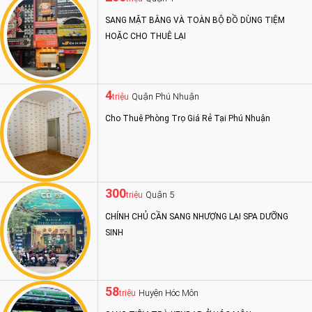
SANG MẶT BẰNG VÀ TOÀN BỘ ĐỒ DÙNG TIỆM
HOẶC CHO THUÊ LẠI
4
Quận Phú Nhuận
triệu
Cho Thuê Phòng Trọ Giá Rẻ Tại Phú Nhuận
300
Quận 5
triệu
CHÍNH CHỦ CẦN SANG NHƯỢNG LẠI SPA DƯỠNG
SINH
58
Huyện Hóc Môn
triệu