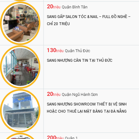
20
Quận Bình Tân
triệu
SANG GẤP SALON TÓC & NAIL – FULL ĐỒ NGHỀ –
CHỈ 20 TRIỆU
130
Quận Thủ Đức
triệu
SANG NHƯỢNG CĂN TIN TẠI THỦ ĐỨC
20
Quận Ngũ Hành Sơn
triệu
SANG NHƯỢNG SHOWROOM THIẾT BỊ VỆ SINH
HOẶC CHO THUÊ LẠI MẶT BẰNG TẠI ĐÀ NẴNG
200
Quận 1
triệu