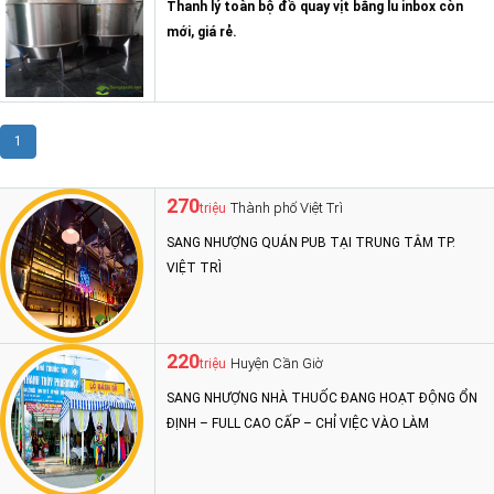
Thanh lý toàn bộ đồ quay vịt bằng lu inbox còn
mới, giá rẻ.
1
270
Thành phố Việt Trì
triệu
SANG NHƯỢNG QUÁN PUB TẠI TRUNG TÂM TP.
VIỆT TRÌ
220
Huyện Cần Giờ
triệu
SANG NHƯỢNG NHÀ THUỐC ĐANG HOẠT ĐỘNG ỔN
ĐỊNH – FULL CAO CẤP – CHỈ VIỆC VÀO LÀM