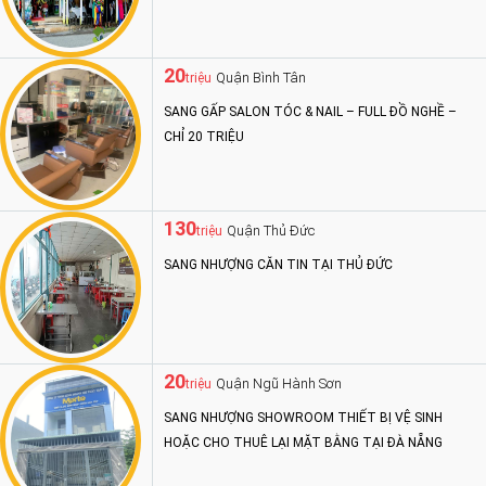
20
Quận Bình Tân
triệu
SANG GẤP SALON TÓC & NAIL – FULL ĐỒ NGHỀ –
CHỈ 20 TRIỆU
130
Quận Thủ Đức
triệu
SANG NHƯỢNG CĂN TIN TẠI THỦ ĐỨC
20
Quận Ngũ Hành Sơn
triệu
SANG NHƯỢNG SHOWROOM THIẾT BỊ VỆ SINH
HOẶC CHO THUÊ LẠI MẶT BẰNG TẠI ĐÀ NẴNG