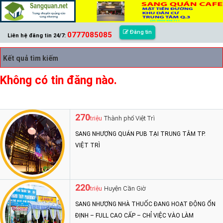
Đăng tin
0777085085
Liên hệ đăng tin 24/7:
Kết quả tìm kiếm
Không có tin đăng nào.
270
Thành phố Việt Trì
triệu
SANG NHƯỢNG QUÁN PUB TẠI TRUNG TÂM TP.
VIỆT TRÌ
220
Huyện Cần Giờ
triệu
SANG NHƯỢNG NHÀ THUỐC ĐANG HOẠT ĐỘNG ỔN
ĐỊNH – FULL CAO CẤP – CHỈ VIỆC VÀO LÀM