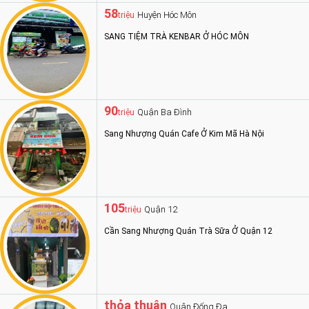
58
Huyện Hóc Môn
triệu
SANG TIỆM TRÀ KENBAR Ở HÓC MÔN
90
Quận Ba Đình
triệu
Sang Nhượng Quán Cafe Ở Kim Mã Hà Nội
105
Quận 12
triệu
Cần Sang Nhượng Quán Trà Sữa Ở Quận 12
thỏa thuận
Quận Đống Đa