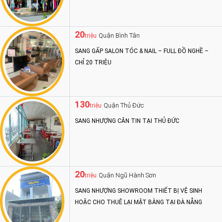
20
Quận Bình Tân
triệu
SANG GẤP SALON TÓC & NAIL – FULL ĐỒ NGHỀ –
CHỈ 20 TRIỆU
130
Quận Thủ Đức
triệu
SANG NHƯỢNG CĂN TIN TẠI THỦ ĐỨC
20
Quận Ngũ Hành Sơn
triệu
SANG NHƯỢNG SHOWROOM THIẾT BỊ VỆ SINH
HOẶC CHO THUÊ LẠI MẶT BẰNG TẠI ĐÀ NẴNG