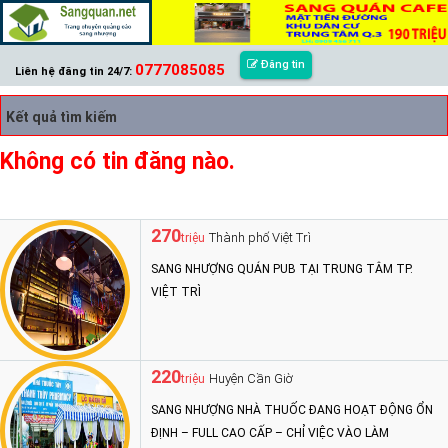
Đăng tin
0777085085
Liên hệ đăng tin 24/7:
Kết quả tìm kiếm
Không có tin đăng nào.
270
Thành phố Việt Trì
triệu
SANG NHƯỢNG QUÁN PUB TẠI TRUNG TÂM TP.
VIỆT TRÌ
220
Huyện Cần Giờ
triệu
SANG NHƯỢNG NHÀ THUỐC ĐANG HOẠT ĐỘNG ỔN
ĐỊNH – FULL CAO CẤP – CHỈ VIỆC VÀO LÀM