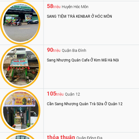
58
Huyện Hóc Môn
triệu
SANG TIỆM TRÀ KENBAR Ở HÓC MÔN
90
Quận Ba Đình
triệu
Sang Nhượng Quán Cafe Ở Kim Mã Hà Nội
105
Quận 12
triệu
Cần Sang Nhượng Quán Trà Sữa Ở Quận 12
thỏa thuận
Quận Đống Đa