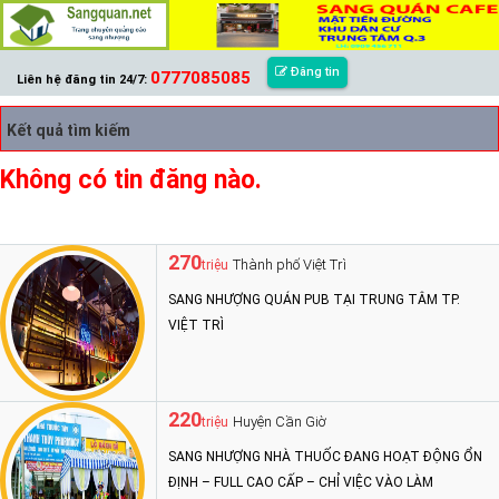
Đăng tin
0777085085
Liên hệ đăng tin 24/7:
Kết quả tìm kiếm
Không có tin đăng nào.
270
Thành phố Việt Trì
triệu
SANG NHƯỢNG QUÁN PUB TẠI TRUNG TÂM TP.
VIỆT TRÌ
220
Huyện Cần Giờ
triệu
SANG NHƯỢNG NHÀ THUỐC ĐANG HOẠT ĐỘNG ỔN
ĐỊNH – FULL CAO CẤP – CHỈ VIỆC VÀO LÀM