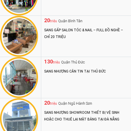
20
Quận Bình Tân
triệu
SANG GẤP SALON TÓC & NAIL – FULL ĐỒ NGHỀ –
CHỈ 20 TRIỆU
130
Quận Thủ Đức
triệu
SANG NHƯỢNG CĂN TIN TẠI THỦ ĐỨC
20
Quận Ngũ Hành Sơn
triệu
SANG NHƯỢNG SHOWROOM THIẾT BỊ VỆ SINH
HOẶC CHO THUÊ LẠI MẶT BẰNG TẠI ĐÀ NẴNG