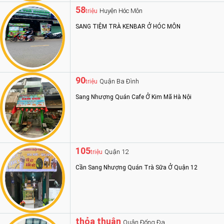
58
Huyện Hóc Môn
triệu
SANG TIỆM TRÀ KENBAR Ở HÓC MÔN
90
Quận Ba Đình
triệu
Sang Nhượng Quán Cafe Ở Kim Mã Hà Nội
105
Quận 12
triệu
Cần Sang Nhượng Quán Trà Sữa Ở Quận 12
thỏa thuận
Quận Đống Đa