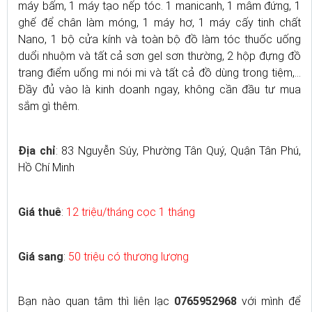
máy bấm, 1 máy tạo nếp tóc. 1 manicanh, 1 mâm đứng, 1
ghế để chân làm móng, 1 máy hơ, 1 máy cấy tinh chất
Nano, 1 bộ cửa kính và toàn bộ đồ làm tóc thuốc uống
duổi nhuộm và tất cả sơn gel sơn thường, 2 hộp đựng đồ
trang điểm uống mi nói mi và tất cả đồ dùng trong tiệm,...
Đầy đủ vào là kinh doanh ngay, không cần đầu tư mua
sắm gì thêm.
Địa chỉ
: 83 Nguyễn Súy, Phường Tân Quý, Quận Tân Phú,
Hồ Chí Minh
Giá thuê
:
12 triệu/tháng cọc 1 tháng
Giá sang
:
50 triệu có thương lượng
Bạn nào quan tâm thì liên lạc
0765952968
với mình để