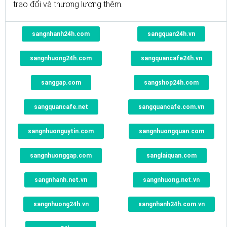
trao đổi và thương lượng thêm.
sangnhanh24h.com
sangquan24h.vn
sangnhuong24h.com
sangquancafe24h.vn
sanggap.com
sangshop24h.com
sangquancafe.net
sangquancafe.com.vn
sangnhuonguytin.com
sangnhuongquan.com
sangnhuonggap.com
sanglaiquan.com
sangnhanh.net.vn
sangnhuong.net.vn
sangnhuong24h.vn
sangnhanh24h.com.vn