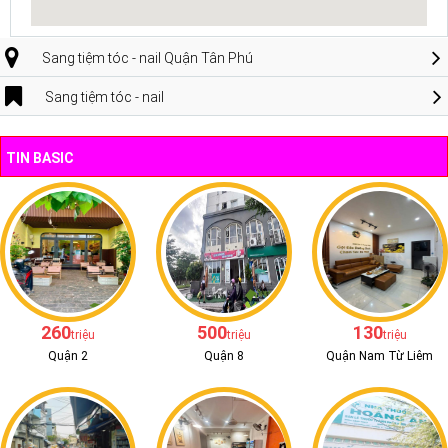
Sang tiệm tóc - nail Quận Tân Phú
Sang tiệm tóc - nail
TIN BASIC
260
500
130
triệu
triệu
triệu
Quận 2
Quận 8
Quận Nam Từ Liêm