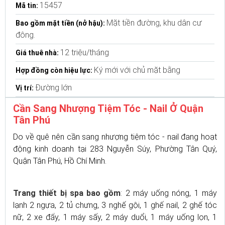
15457
Mã tin:
Mặt tiền đường, khu dân cư
Bao gồm mặt tiền (nở hậu):
đông.
12 triệu/tháng
Giá thuê nhà:
Ký mới với chủ mặt bằng
Hợp đồng còn hiệu lực:
Đường lớn
Vị trí:
Cần Sang Nhượng Tiệm Tóc - Nail Ở Quận
Tân Phú
Do về quê nên cần sang nhượng tiệm tóc - nail đang hoạt
động kinh doanh tại 283 Nguyễn Súy, Phường Tân Quý,
Quận Tân Phú, Hồ Chí Minh.
Trang thiết bị spa bao gồm
: 2 máy uống nóng, 1 máy
lạnh 2 ngựa, 2 tủ chưng, 3 nghế gội, 1 ghế nail, 2 ghế tóc
nữ, 2 xe đẩy, 1 máy sấy, 2 máy duổi, 1 máy uống lọn, 1