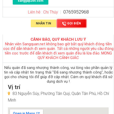
sanggap24h.com
0765952968
Liên hệ : Chị Thúy
NHẮN TIN
GỌI ĐIỆN
CẢNH BÁO, QUÝ KHÁCH LƯU Ý
Nhân viên Sangquan.net không bao giờ bắt quý khách đóng tiền
cọc để dẫn khách đi xem quán. Tất cả những người yêu cầu đóng
tiền cọc trước để dẫn khách đi xem quán đều là lừa đảo. MONG
QUÝ KHÁCH CẢNH GIÁC
Nếu quán đã sang nhượng thành công, vui lòng vào phần quản lý
tin và cập nhật tin trạng thái "Đã sang nhượng thành công", hoặc
gọi cho chúng tôi để giúp đỡ cập nhật. Cám ơn quý khách đã sử
dụng dịch vụ !
Vị trí
83 Nguyễn Súy, Phường Tân Quý, Quận Tân Phú, Hồ Chí
Minh