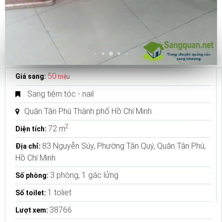
50
Giá sang:
triệu
Sang tiệm tóc - nail
Quận Tân Phú Thành phố Hồ Chí Minh
2
72 m
Diện tích:
83 Nguyễn Súy, Phường Tân Quý, Quận Tân Phú,
Địa chỉ:
Hồ Chí Minh
3 phòng, 1 gác lửng
Số phòng:
1 toliet
Số toilet:
38766
Lượt xem: