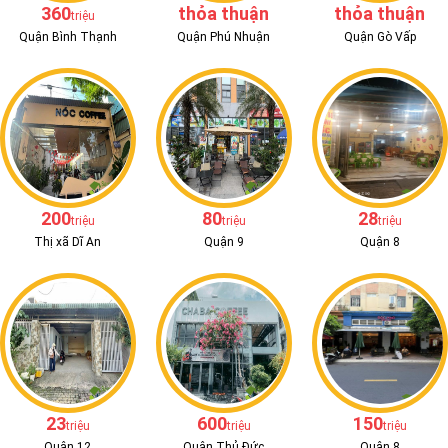
360
thỏa thuận
thỏa thuận
triệu
Quận Bình Thạnh
Quận Phú Nhuận
Quận Gò Vấp
200
80
28
triệu
triệu
triệu
Thị xã Dĩ An
Quận 9
Quận 8
23
600
150
triệu
triệu
triệu
Quận 12
Quận Thủ Đức
Quận 8