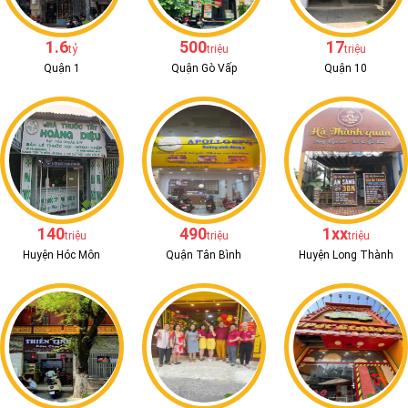
1.6
500
17
tỷ
triệu
triệu
Quận 1
Quận Gò Vấp
Quận 10
140
490
1xx
triệu
triệu
triệu
Huyện Hóc Môn
Quận Tân Bình
Huyện Long Thành