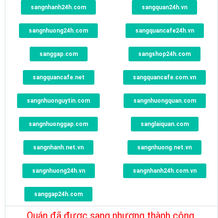
sangnhanh24h.com
sangquan24h.vn
sangnhuong24h.com
sangquancafe24h.vn
sanggap.com
sangshop24h.com
sangquancafe.net
sangquancafe.com.vn
sangnhuonguytin.com
sangnhuongquan.com
sangnhuonggap.com
sanglaiquan.com
sangnhanh.net.vn
sangnhuong.net.vn
sangnhuong24h.vn
sangnhanh24h.com.vn
sanggap24h.com
Quán đã được sang nhượng thành công.