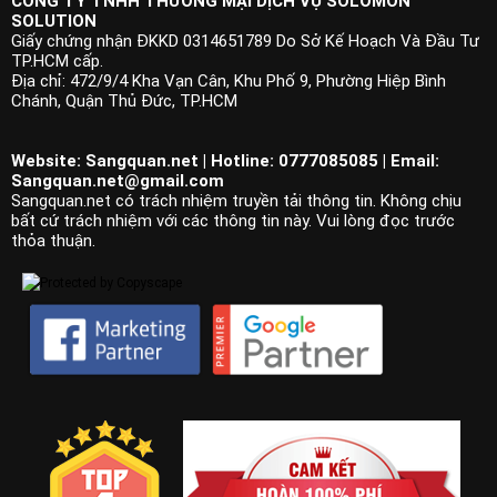
CÔNG TY TNHH THƯƠNG MẠI DỊCH VỤ SOLOMON
SOLUTION
Giấy chứng nhận ĐKKD 0314651789 Do Sở Kế Hoạch Và Đầu Tư
TP.HCM cấp.
Địa chỉ: 472/9/4 Kha Vạn Cân, Khu Phố 9, Phường Hiệp Bình
Chánh, Quận Thủ Đức, TP.HCM
Website: Sangquan.net | Hotline: 0777085085 | Email:
Sangquan.net@gmail.com
Sangquan.net có trách nhiệm truyền tải thông tin. Không chịu
bất cứ trách nhiệm với các thông tin này. Vui lòng đọc trước
thỏa thuận.