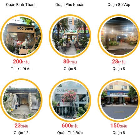
Quận Bình Thạnh
Quận Phú Nhuận
Quận Gò Vấp
200
80
28
triệu
triệu
triệu
Thị xã Dĩ An
Quận 9
Quận 8
23
600
150
triệu
triệu
triệu
Quận 12
Quận Thủ Đức
Quận 8