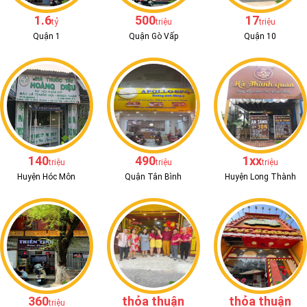
1.6
500
17
tỷ
triệu
triệu
Quận 1
Quận Gò Vấp
Quận 10
140
490
1xx
triệu
triệu
triệu
Huyện Hóc Môn
Quận Tân Bình
Huyện Long Thành
360
thỏa thuận
thỏa thuận
triệu