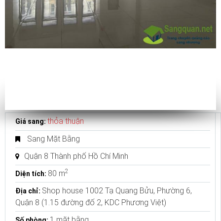
thỏa thuận
Giá sang:
Sang Mặt Bằng
Quận 8 Thành phố Hồ Chí Minh
2
80 m
Diện tích:
Shop house 1002 Tạ Quang Bửu, Phường 6,
Địa chỉ:
Quận 8 (1.15 đường đố 2, KDC Phương Việt)
1 mặt bằng
Số phòng: