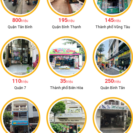
800
195
145
triệu
triệu
triệu
Quận Tân Bình
Quận Bình Thạnh
Thành phố Vũng Tàu
110
35
250
triệu
triệu
triệu
Quận 7
Thành phố Biên Hòa
Quận Bình Tân