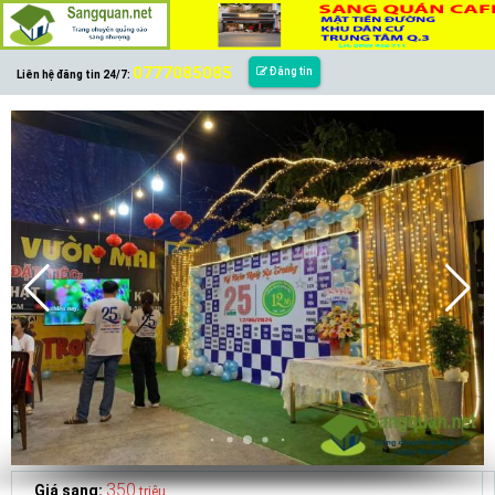
0777085085
Đăng tin
Liên hệ đăng tin 24/7:
350
Giá sang:
triệu