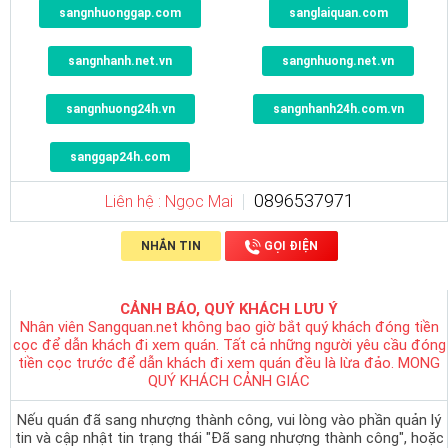
sangnhuonggap.com
sanglaiquan.com
sangnhanh.net.vn
sangnhuong.net.vn
sangnhuong24h.vn
sangnhanh24h.com.vn
sanggap24h.com
0896537971
Liên hệ : Ngọc Mai
NHẮN TIN
GỌI ĐIỆN
CẢNH BÁO, QUÝ KHÁCH LƯU Ý
Nhân viên Sangquan.net không bao giờ bắt quý khách đóng tiền
cọc để dẫn khách đi xem quán. Tất cả những người yêu cầu đóng
tiền cọc trước để dẫn khách đi xem quán đều là lừa đảo. MONG
QUÝ KHÁCH CẢNH GIÁC
Nếu quán đã sang nhượng thành công, vui lòng vào phần quản lý
tin và cập nhật tin trạng thái "Đã sang nhượng thành công", hoặc