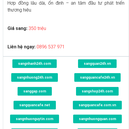
Hợp đồng lâu dài, ổn định – an tâm đầu tư phát triển
thương hiệu.
Giá sang:
350 triệu
Liên hệ ngay:
0896 537 971
sangnhanh24h.com
sangquan24h.vn
sangnhuong24h.com
sangquancafe24h.vn
sanggap.com
sangshop24h.com
sangquancafe.net
sangquancafe.com.vn
sangnhuonguytin.com
sangnhuongquan.com