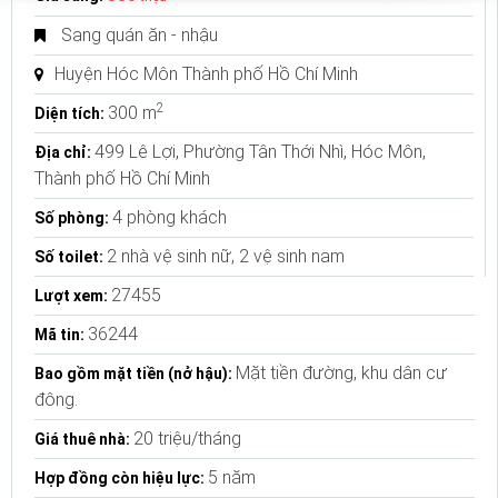
Sang quán ăn - nhậu
Huyện Hóc Môn Thành phố Hồ Chí Minh
2
300 m
Diện tích:
499 Lê Lợi, Phường Tân Thới Nhì, Hóc Môn,
Địa chỉ:
Thành phố Hồ Chí Minh
4 phòng khách
Số phòng:
2 nhà vệ sinh nữ, 2 vệ sinh nam
Số toilet:
27455
Lượt xem:
36244
Mã tin:
Mặt tiền đường, khu dân cư
Bao gồm mặt tiền (nở hậu):
đông.
20 triệu/tháng
Giá thuê nhà:
5 năm
Hợp đồng còn hiệu lực: