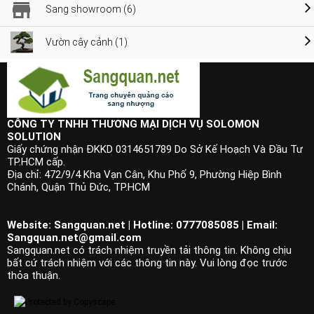
Sang showroom (6)
Vườn cây cảnh (1)
CÔNG TY TNHH THƯƠNG MẠI DỊCH VỤ SOLOMON
SOLUTION
Giấy chứng nhận ĐKKD 0314651789 Do Sở Kế Hoạch Và Đầu Tư
TP.HCM cấp.
Địa chỉ: 472/9/4 Kha Vạn Cân, Khu Phố 9, Phường Hiệp Bình
Chánh, Quận Thủ Đức, TP.HCM
Website: Sangquan.net | Hotline: 0777085085 | Email:
Sangquan.net@gmail.com
Sangquan.net có trách nhiệm truyền tải thông tin. Không chịu
bất cứ trách nhiệm với các thông tin này. Vui lòng đọc trước
thỏa thuận.