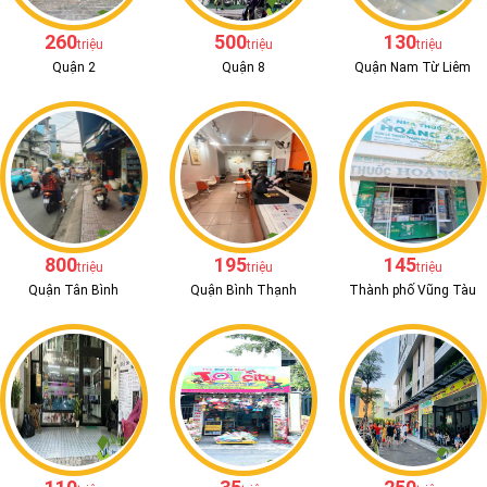
260
500
130
triệu
triệu
triệu
Quận 2
Quận 8
Quận Nam Từ Liêm
800
195
145
triệu
triệu
triệu
Quận Tân Bình
Quận Bình Thạnh
Thành phố Vũng Tàu