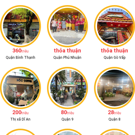
360
thỏa thuận
thỏa thuận
triệu
Quận Bình Thạnh
Quận Phú Nhuận
Quận Gò Vấp
200
80
28
triệu
triệu
triệu
Thị xã Dĩ An
Quận 9
Quận 8