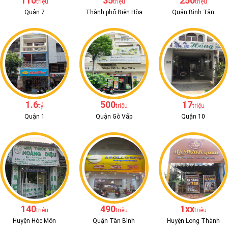
110
35
250
triệu
triệu
triệu
Quận 7
Thành phố Biên Hòa
Quận Bình Tân
1.6
500
17
tỷ
triệu
triệu
Quận 1
Quận Gò Vấp
Quận 10
140
490
1xx
triệu
triệu
triệu
Huyện Hóc Môn
Quận Tân Bình
Huyện Long Thành