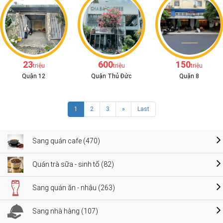
23
600
150
triệu
triệu
triệu
Quận 12
Quận Thủ Đức
Quận 8
1
2
3
»
Last
Sang quán cafe (470)
Quán trà sữa - sinh tố (82)
Sang quán ăn - nhậu (263)
Sang nhà hàng (107)