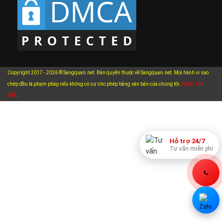
Copyright 2017 - 2026 © Sangquan.net. Bản quyền thuộc về Sangquan.net. Mọi hành vi sao
xem chi
chép đều là phạm pháp nếu không có sự cho phép bằng văn bản của chúng tôi.
tiết
.
Hỗ trợ 24/7
Tư vấn miễn phí
📞