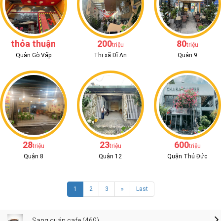
thỏa thuận
200
80
triệu
triệu
Quận Gò Vấp
Thị xã Dĩ An
Quận 9
28
23
600
triệu
triệu
triệu
Quận 8
Quận 12
Quận Thủ Đức
1
2
3
»
Last
Sang quán cafe (469)