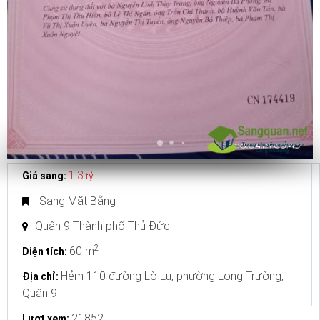
1.3
Giá sang:
tỷ
Sang Mặt Bằng
Quận 9 Thành phố Thủ Đức
2
60 m
Diện tích:
Hẻm 110 đường Lò Lu, phường Long Trường,
Địa chỉ:
Quận 9
21852
Lượt xem: