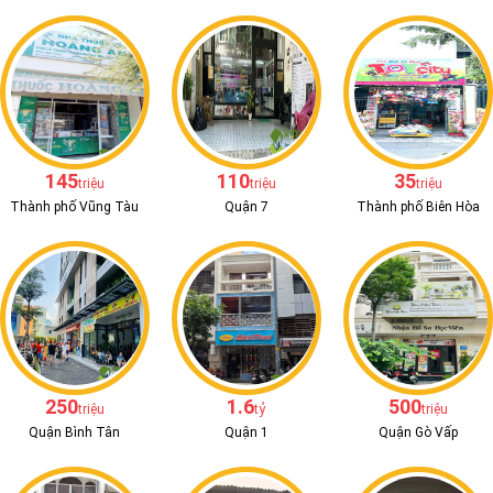
145
110
35
triệu
triệu
triệu
Thành phố Vũng Tàu
Quận 7
Thành phố Biên Hòa
250
1.6
500
triệu
tỷ
triệu
Quận Bình Tân
Quận 1
Quận Gò Vấp