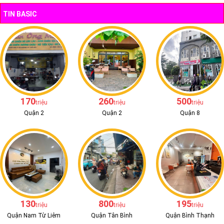
TIN BASIC
170
260
500
triệu
triệu
triệu
Quận 2
Quận 2
Quận 8
130
800
195
triệu
triệu
triệu
Quận Nam Từ Liêm
Quận Tân Bình
Quận Bình Thạnh