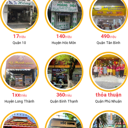
17
140
490
triệu
triệu
triệu
Quận 10
Huyện Hóc Môn
Quận Tân Bình
1xx
360
thỏa thuận
triệu
triệu
Huyện Long Thành
Quận Bình Thạnh
Quận Phú Nhuận