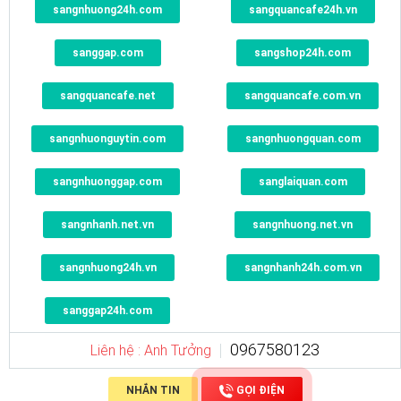
sangnhuong24h.com
sangquancafe24h.vn
sanggap.com
sangshop24h.com
sangquancafe.net
sangquancafe.com.vn
sangnhuonguytin.com
sangnhuongquan.com
sangnhuonggap.com
sanglaiquan.com
sangnhanh.net.vn
sangnhuong.net.vn
sangnhuong24h.vn
sangnhanh24h.com.vn
sanggap24h.com
0967580123
Liên hệ : Anh Tưởng
NHẮN TIN
GỌI ĐIỆN