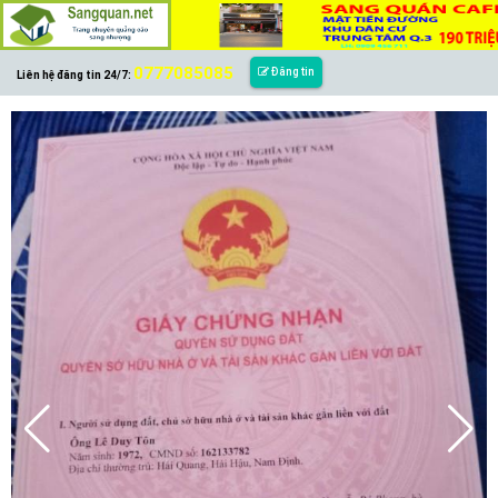
0777085085
Đăng tin
Liên hệ đăng tin 24/7: