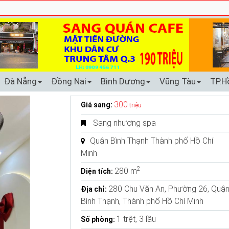
Đà Nẵng
Đồng Nai
Bình Dương
Vũng Tàu
TP.H
300
Giá sang:
triệu
Sang nhượng spa
Quận Bình Thạnh Thành phố Hồ Chí
Minh
2
280 m
Diện tích:
280 Chu Văn An, Phường 26, Quậ
Địa chỉ:
Bình Thạnh, Thành phố Hồ Chí Minh
1 trệt, 3 lầu
Số phòng: