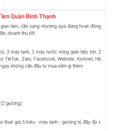
Tâm Quận Bình Thạnh
 gian làm, cần sang nhượng spa đang hoạt động
ặn, doanh thu tốt.
i, 3 máy lạnh, 2 máy nước nóng gián tiếp lớn, 2
Có TikTok, Zalo, Facebook, Website, Kiotviet, Hệ
 ngay, không cần đầu tư mua sắm gì thêm.
(2 giường).
thuê giá 5 triệu - máy lạnh - giường tủ đầy đủ +