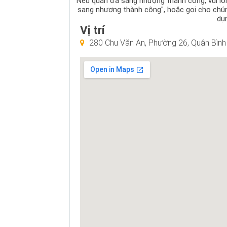
Nếu quán đã sang nhượng thành công, vui lòng
sang nhượng thành công", hoặc gọi cho chú
dụn
Vị trí
280 Chu Văn An, Phường 26, Quận Bình 