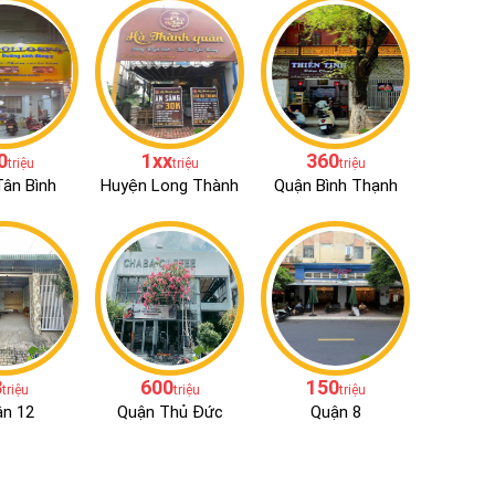
0
1xx
360
triệu
triệu
triệu
ân Bình
Huyện Long Thành
Quận Bình Thạnh
3
600
150
triệu
triệu
triệu
n 12
Quận Thủ Đức
Quận 8