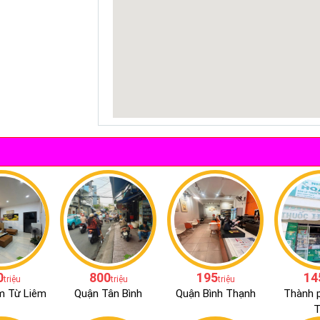
0
800
195
14
triệu
triệu
triệu
m Từ Liêm
Quận Tân Bình
Quận Bình Thạnh
Thành 
T