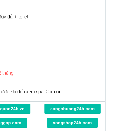
y đủ. + toilet.
2 tháng
rước khi đến xem spa. Cám ơn!
quan24h.vn
sangnhuong24h.com
nggap.com
sangshop24h.com