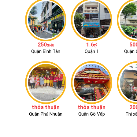
250
1.6
50
triệu
tỷ
Quận Bình Tân
Quận 1
Quận 
thỏa thuận
thỏa thuận
20
Quận Phú Nhuận
Quận Gò Vấp
Thị x