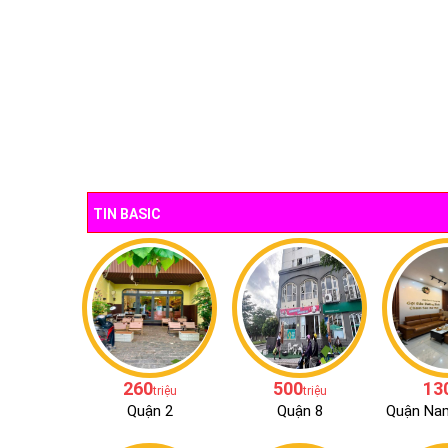
TIN BASIC
260
500
13
triệu
triệu
Quận 2
Quận 8
Quận Na