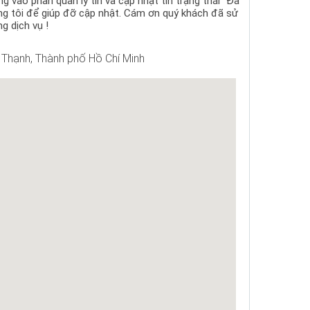
 vào phần quản lý tin và cập nhật tin trạng thái "Đã
ng tôi để giúp đỡ cập nhật. Cám ơn quý khách đã sử
g dịch vụ !
Thạnh, Thành phố Hồ Chí Minh