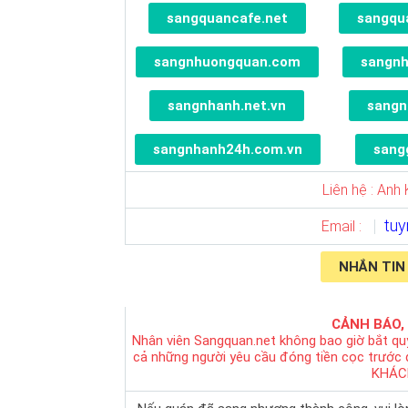
sangquancafe.net
sangqu
sangnhuongquan.com
sangn
sangnhanh.net.vn
sangn
sangnhanh24h.com.vn
sang
Liên hệ : Anh 
tu
Email :
NHẮN TIN
CẢNH BÁO,
Nhân viên Sangquan.net không bao giờ bắt qu
cả những người yêu cầu đóng tiền cọc trước
KHÁC