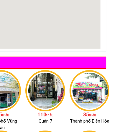
5
110
35
triệu
triệu
triệu
phố Vũng
Quận 7
Thành phố Biên Hòa
àu