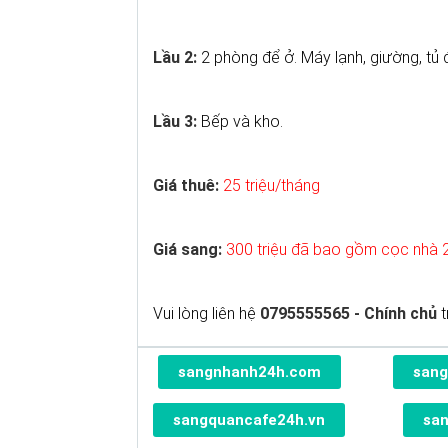
Lầu 2:
2 phòng để ở. Máy lạnh, giường, tủ đầ
Lầu 3:
Bếp và kho.
Giá thuê:
25 triệu/tháng
Giá sang:
300 triệu đã bao gồm cọc nhà 
Vui lòng liên hệ
0795555565 - Chính chủ
t
sangnhanh24h.com
sang
sangquancafe24h.vn
sa