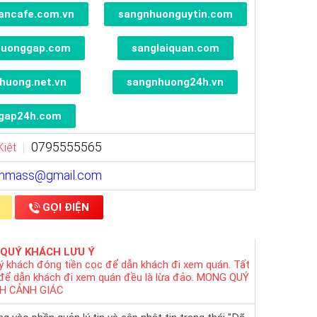
ancafe.com.vn
sangnhuonguytin.com
huonggap.com
sanglaiquan.com
huong.net.vn
sangnhuong24h.vn
gap24h.com
0795555565
Kiệt
ynmass@gmail.com
GỌI ĐIỆN
 QUÝ KHÁCH LƯU Ý
ý khách đóng tiền cọc để dẫn khách đi xem quán. Tất
 để dẫn khách đi xem quán đều là lừa đảo. MONG QUÝ
H CẢNH GIÁC