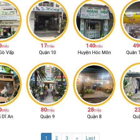
0
17
140
49
triệu
triệu
triệu
Gò Vấp
Quận 10
Huyện Hóc Môn
Quận T
0
80
28
2
triệu
triệu
triệu
ã Dĩ An
Quận 9
Quận 8
Quậ
1
2
3
»
Last