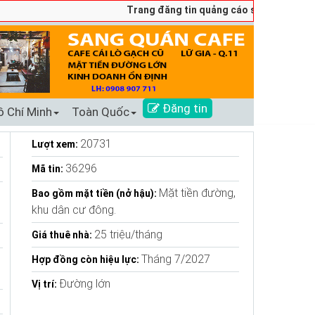
Trang đăng tin quảng cáo sang nhượng số 1 Tại 
Đăng tin
ồ Chí Minh
Toàn Quốc
20731
Lượt xem:
36296
Mã tin:
Mặt tiền đường,
Bao gồm mặt tiền (nở hậu):
khu dân cư đông.
25 triệu/tháng
Giá thuê nhà:
Tháng 7/2027
n
Hợp đồng còn hiệu lực:
Đường lớn
Vị trí: