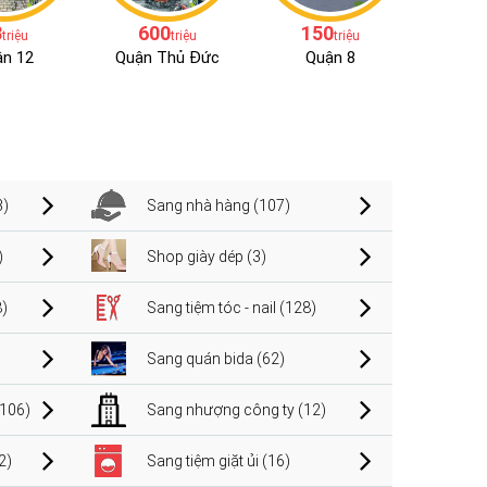
3
600
150
triệu
triệu
triệu
n 12
Quận Thủ Đức
Quận 8
3)
Sang nhà hàng (107)
)
Shop giày dép (3)
)
Sang tiệm tóc - nail (128)
Sang quán bida (62)
106)
Sang nhượng công ty (12)
2)
Sang tiệm giặt ủi (16)