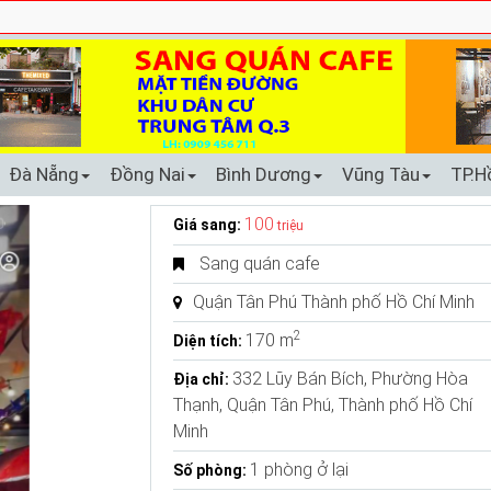
Đà Nẵng
Đồng Nai
Bình Dương
Vũng Tàu
TP.H
100
Giá sang:
triệu
Sang quán cafe
Quận Tân Phú Thành phố Hồ Chí Minh
2
170 m
Diện tích:
332 Lũy Bán Bích, Phường Hòa
Địa chỉ:
Thạnh, Quận Tân Phú, Thành phố Hồ Chí
Minh
1 phòng ở lại
Số phòng: