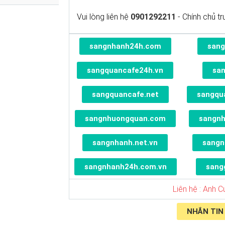
Vui lòng liên hệ
0901292211
- Chính chủ t
sangnhanh24h.com
sang
sangquancafe24h.vn
sa
sangquancafe.net
sangqu
sangnhuongquan.com
sangn
sangnhanh.net.vn
sangn
sangnhanh24h.com.vn
sang
Liên hệ : Anh 
NHẮN TIN