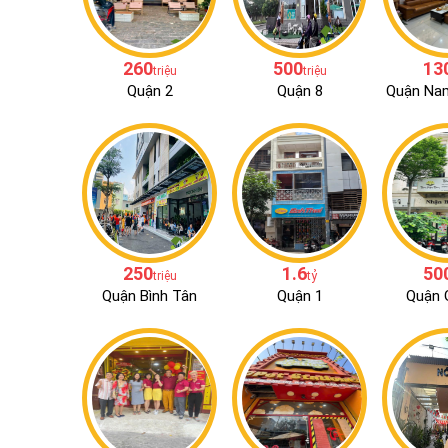
260
500
13
triệu
triệu
Quận 2
Quận 8
Quận Na
250
1.6
50
triệu
tỷ
Quận Bình Tân
Quận 1
Quận 