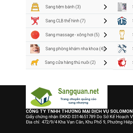
Sang tiệm bánh (3)
Sang CLB thể hình (7)
Sang massage - xông hơi (5)
Sang phòng khám nha khoa (4)
Sang cửa hàng thú nuôi (2)
CÔNG TY TNHH THƯƠNG MẠI DỊCH VỤ SOLOMON
Giấy chứng nhận ĐKKD 0314651789 Do Sở Kế Hoạch V
Địa chỉ: 472/9/4 Kha Vạn Cân, Khu Phố 9, Phường Hiệ