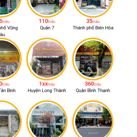
5
110
35
triệu
triệu
triệu
phố Vũng
Quận 7
Thành phố Biên Hòa
àu
0
1xx
360
triệu
triệu
triệu
ân Bình
Huyện Long Thành
Quận Bình Thạnh