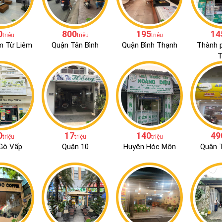
0
800
195
14
triệu
triệu
triệu
m Từ Liêm
Quận Tân Bình
Quận Bình Thạnh
Thành 
T
0
17
140
49
triệu
triệu
triệu
Gò Vấp
Quận 10
Huyện Hóc Môn
Quận T