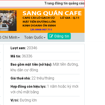
Trang đăng tin quảng cáo sang nhượng số 1 T
Đăng tin
ồ Chí Minh
Toàn Quốc
20346
Lượt xem:
36336
Mã tin:
Mặt tiền đường,
Bao gồm mặt tiền (nở hậu):
khu dân cư đông.
22 triệu/tháng
Giá thuê nhà:
1 năm hoặc ký mới
Hợp đồng còn hiệu lực:
với chủ mặt bằng
Đường lớn
Vị trí: