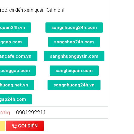
rước khi đến xem quán. Cám ơn!
quan24h.vn
sangnhuong24h.com
nggap.com
sangshop24h.com
ancafe.com.vn
sangnhuonguytin.com
huonggap.com
sanglaiquan.com
huong.net.vn
sangnhuong24h.vn
gap24h.com
0901292211
Cường
GỌI ĐIỆN