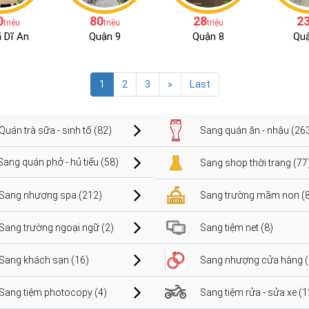
0
80
28
2
triệu
triệu
triệu
ã Dĩ An
Quận 9
Quận 8
Quậ
1
2
3
»
Last
Quán trà sữa - sinh tố (82)
Sang quán ăn - nhậu (26
Sang quán phở - hủ tiếu (58)
Sang shop thời trang (77
Sang nhượng spa (212)
Sang trường mầm non (8
Sang trường ngoại ngữ (2)
Sang tiệm net (8)
Sang khách sạn (16)
Sang nhượng cửa hàng (
Sang tiệm photocopy (4)
Sang tiệm rửa - sửa xe (1