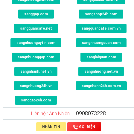
sanggap.com
sangshop24h.com
sangquancafe.net
sangquancafe.com.vn
sangnhuonguytin.com
sangnhuongquan.com
sangnhuonggap.com
sanglaiquan.com
sangnhanh.net.vn
sangnhuong.net.vn
sangnhuong24h.vn
sangnhanh24h.com.vn
sanggap24h.com
0908073228
Liên hệ : Anh Nhiên
NHẮN TIN
GỌI ĐIỆN