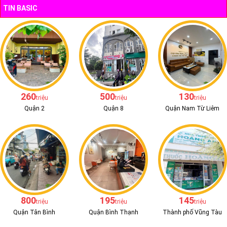
TIN BASIC
260
500
130
triệu
triệu
triệu
Quận 2
Quận 8
Quận Nam Từ Liêm
800
195
145
triệu
triệu
triệu
Quận Tân Bình
Quận Bình Thạnh
Thành phố Vũng Tàu