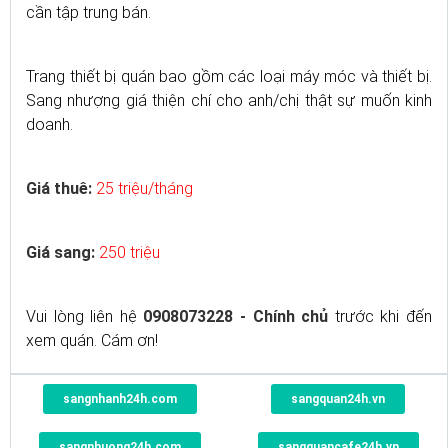
cần tập trung bán.
Trang thiết bị quán bao gồm các loại máy móc và thiết bị.
Sang nhượng giá thiện chí cho anh/chị thật sự muốn kinh
doanh.
Giá thuê:
25 triệu/tháng
Giá sang:
250 triệu
Vui lòng liên hệ
0908073228 - Chính chủ
trước khi đến
xem quán. Cám ơn!
sangnhanh24h.com
sangquan24h.vn
sangnhuong24h.com
sangquancafe24h.vn