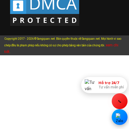
Copyright 2017 - 2026 © Sangquan.net. Bản quyền thuộc về Sangquan.net. Mọi hành vi sao
xem chi
chép đều là phạm pháp nếu không có sự cho phép bằng văn bản của chúng tôi.
tiết
.
Hỗ trợ 24/7
Tư vấn miễn phí
📞