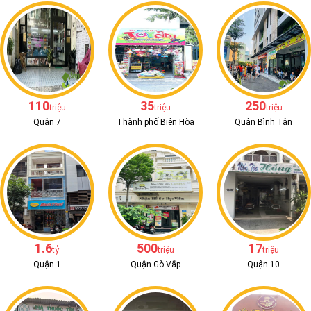
110
35
250
triệu
triệu
triệu
Quận 7
Thành phố Biên Hòa
Quận Bình Tân
1.6
500
17
tỷ
triệu
triệu
Quận 1
Quận Gò Vấp
Quận 10