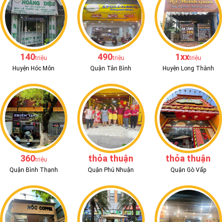
140
490
1xx
triệu
triệu
triệu
Huyện Hóc Môn
Quận Tân Bình
Huyện Long Thành
360
thỏa thuận
thỏa thuận
triệu
Quận Bình Thạnh
Quận Phú Nhuận
Quận Gò Vấp