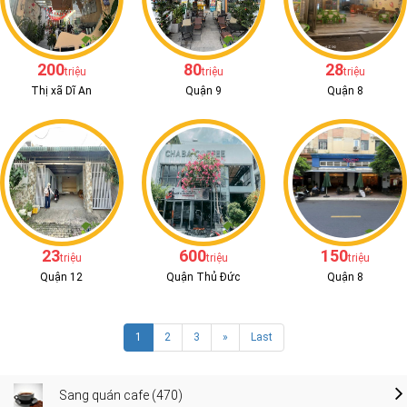
200
80
28
triệu
triệu
triệu
Thị xã Dĩ An
Quận 9
Quận 8
23
600
150
triệu
triệu
triệu
Quận 12
Quận Thủ Đức
Quận 8
1
2
3
»
Last
Sang quán cafe (470)