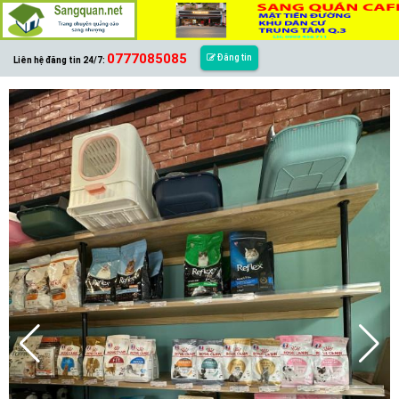
0777085085
Đăng tin
Liên hệ đăng tin 24/7: