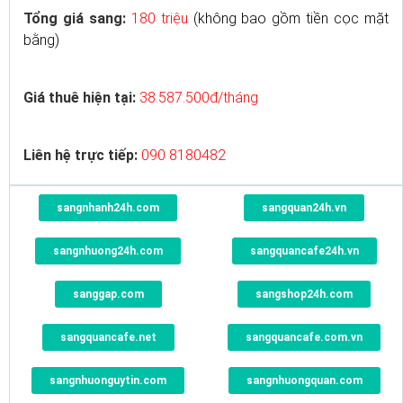
Tổng giá sang:
180 triệu
(không bao gồm tiền cọc mặt
bằng)
Giá thuê hiện tại:
38.587.500đ/tháng
Liên hệ trực tiếp:
090 8180482
sangnhanh24h.com
sangquan24h.vn
sangnhuong24h.com
sangquancafe24h.vn
sanggap.com
sangshop24h.com
sangquancafe.net
sangquancafe.com.vn
sangnhuonguytin.com
sangnhuongquan.com