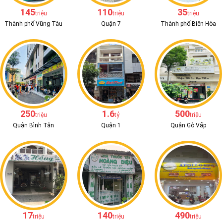
145
110
35
triệu
triệu
triệu
Thành phố Vũng Tàu
Quận 7
Thành phố Biên Hòa
250
1.6
500
triệu
tỷ
triệu
Quận Bình Tân
Quận 1
Quận Gò Vấp
17
140
490
triệu
triệu
triệu