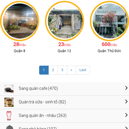
28
23
600
triệu
triệu
triệu
Quận 8
Quận 12
Quận Thủ Đức
1
2
3
»
Last
Sang quán cafe (470)
Quán trà sữa - sinh tố (82)
Sang quán ăn - nhậu (263)