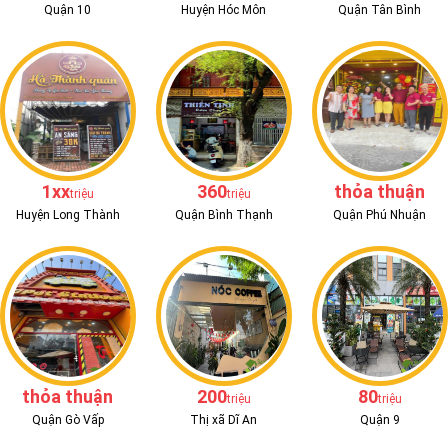
Quận 10
Huyện Hóc Môn
Quận Tân Bình
1xx
360
thỏa thuận
triệu
triệu
Huyện Long Thành
Quận Bình Thạnh
Quận Phú Nhuận
thỏa thuận
200
80
triệu
triệu
Quận Gò Vấp
Thị xã Dĩ An
Quận 9