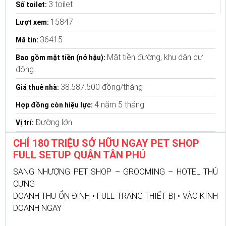
3 toilet
Số toilet:
15847
Lượt xem:
36415
Mã tin:
Mặt tiền đường, khu dân cư
Bao gồm mặt tiền (nở hậu):
đông.
38.587.500 đồng/tháng
Giá thuê nhà:
4 năm 5 tháng
Hợp đồng còn hiệu lực:
Đường lớn
Vị trí:
CHỈ 180 TRIỆU SỞ HỮU NGAY PET SHOP
FULL SETUP QUẬN TÂN PHÚ
SANG NHƯỢNG PET SHOP – GROOMING – HOTEL THÚ
CƯNG
DOANH THU ỔN ĐỊNH • FULL TRANG THIẾT BỊ • VÀO KINH
DOANH NGAY