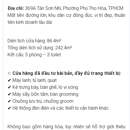
Địa chỉ:
369A Tân Sơn Nhì, Phường Phú Thọ Hòa, TP.HCM
Mặt tiền đường lớn, khu dân cư đông đúc, vị trí đẹp, thuận
tiện kinh doanh lâu dài.
Diện tích cửa hàng: 86.4m²
Tổng diện tích sử dụng: 242.4m²
Kết cấu: 5 phòng – 3 toilet
✨
Cửa hàng đã đầu tư bài bản, đầy đủ trang thiết bị:
✔ Máy lạnh, tủ lạnh, quạt
✔ Kệ trưng bày, bàn ghế, lò vi sóng
✔ Máy sấy, bồn tắm, bàn grooming
✔ Chuồng lưu trú, chuồng groom
✔ Hệ thống đèn điện và các thiết bị vận hành khác
Không bao gồm hàng hóa, tuy nhiên sẽ hỗ trợ giới thiệu