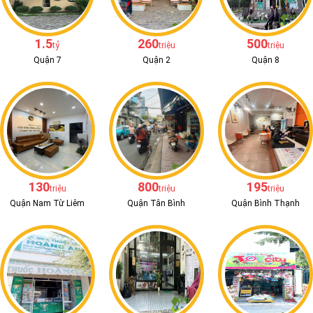
1.5
260
500
tỷ
triệu
triệu
Quận 7
Quận 2
Quận 8
130
800
195
triệu
triệu
triệu
Quận Nam Từ Liêm
Quận Tân Bình
Quận Bình Thạnh