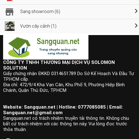
Sang showroom (6)
Vườn cây cảnh (1)
CÔNG TY TNHH THƯƠNG MẠI DỊCH VỤ SOLOMON
SOLUTION
Giấy chứng nhận ĐKKD 0314651789 Do Sở Kế Hoạch Và Đầu Tư
TP.HCM cấp.
Địa chỉ: 472/9/4 Kha Vạn Cân, Khu Phố 9, Phường Hiệp Bình
Chánh, Quận Thủ Đức, TP.HCM
Website: Sangquan.net | Hotline: 0777085085 | Email:
Sangquan.net@gmail.com
Sangquan.net có trách nhiệm truyền tải thông tin. Không chịu
bất cứ trách nhiệm với các thông tin này. Vui lòng đọc trước
thỏa thuận.