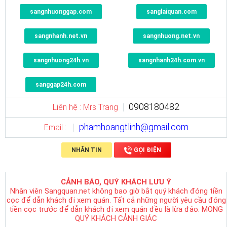
sangnhuonggap.com
sanglaiquan.com
sangnhanh.net.vn
sangnhuong.net.vn
sangnhuong24h.vn
sangnhanh24h.com.vn
sanggap24h.com
0908180482
Liên hệ : Mrs Trang
phamhoangtlinh@gmail.com
Email :
NHẮN TIN
GỌI ĐIỆN
CẢNH BÁO, QUÝ KHÁCH LƯU Ý
Nhân viên Sangquan.net không bao giờ bắt quý khách đóng tiền
cọc để dẫn khách đi xem quán. Tất cả những người yêu cầu đóng
tiền cọc trước để dẫn khách đi xem quán đều là lừa đảo. MONG
QUÝ KHÁCH CẢNH GIÁC