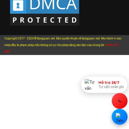
Copyright 2017 - 2026 © Sangquan.net. Bản quyền thuộc về Sangquan.net. Mọi hành vi sao
xem chi
chép đều là phạm pháp nếu không có sự cho phép bằng văn bản của chúng tôi.
tiết
.
Hỗ trợ 24/7
Tư vấn miễn phí
📞