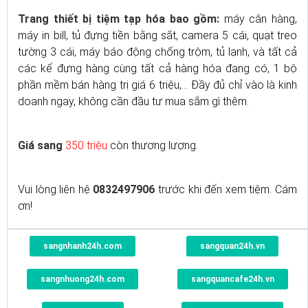
Trang thiết bị tiệm tạp hóa bao gồm:
máy cân hàng,
máy in bill, tủ đựng tiền bằng sắt, camera 5 cái, quạt treo
tường 3 cái, máy báo động chống trộm, tủ lạnh, và tất cả
các kể đựng hàng cùng tất cả hàng hóa đang có, 1 bộ
phần mềm bán hàng trị giá 6 triệu,... Đầy đủ chỉ vào là kinh
doanh ngay, không cần đầu tư mua sắm gì thêm.
Giá sang
350 triệu
còn thương lượng.
Vui lòng liên hệ
0832497906
trước khi đến xem tiệm. Cám
ơn!
sangnhanh24h.com
sangquan24h.vn
sangnhuong24h.com
sangquancafe24h.vn