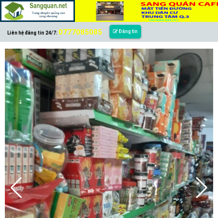
0777085085
Đăng tin
Liên hệ đăng tin 24/7: