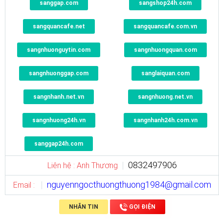
sanggap.com
sangshop24h.com
sangquancafe.net
sangquancafe.com.vn
sangnhuonguytin.com
sangnhuongquan.com
sangnhuonggap.com
sanglaiquan.com
sangnhanh.net.vn
sangnhuong.net.vn
sangnhuong24h.vn
sangnhanh24h.com.vn
sanggap24h.com
0832497906
Liên hệ : Anh Thương
nguyenngocthuongthuong1984@gmail.com
Email :
NHẮN TIN
GỌI ĐIỆN