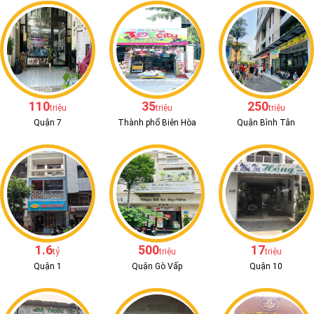
110
35
250
triệu
triệu
triệu
Quận 7
Thành phố Biên Hòa
Quận Bình Tân
1.6
500
17
tỷ
triệu
triệu
Quận 1
Quận Gò Vấp
Quận 10