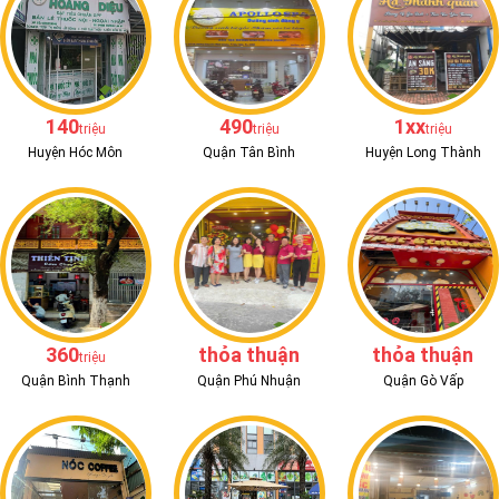
140
490
1xx
triệu
triệu
triệu
Huyện Hóc Môn
Quận Tân Bình
Huyện Long Thành
360
thỏa thuận
thỏa thuận
triệu
Quận Bình Thạnh
Quận Phú Nhuận
Quận Gò Vấp