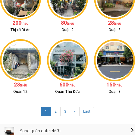
200
80
28
triệu
triệu
triệu
Thị xã Dĩ An
Quận 9
Quận 8
23
600
150
triệu
triệu
triệu
Quận 12
Quận Thủ Đức
Quận 8
1
2
3
»
Last
Sang quán cafe (469)