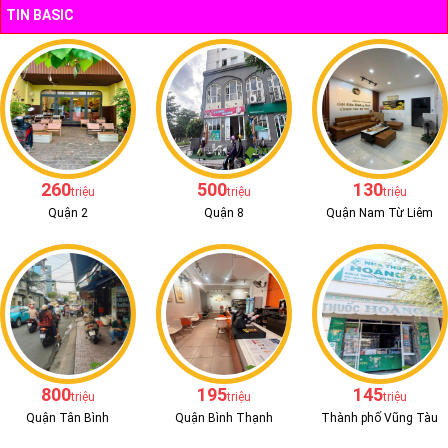
TIN BASIC
260
500
130
triệu
triệu
triệu
Quận 2
Quận 8
Quận Nam Từ Liêm
800
195
145
triệu
triệu
triệu
Quận Tân Bình
Quận Bình Thạnh
Thành phố Vũng Tàu